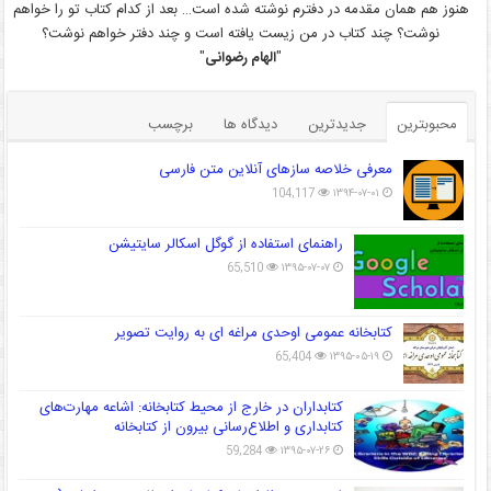
هنوز هم همان مقدمه در دفترم نوشته شده است… بعد از کدام کتاب تو را خواهم
نوشت؟ چند کتاب در من زیست یافته است و چند دفتر خواهم نوشت؟
"
الهام رضوانی
"
محبوبترین
جدیدترین
دیدگاه ها
برچسب
معرفی خلاصه سازهای آنلاین متن فارسی
104,117
۱۳۹۴-۰۷-۰۱
راهنمای استفاده از گوگل اسکالر سایتیشن
65,510
۱۳۹۵-۰۷-۰۷
کتابخانه عمومی اوحدی مراغه ای به روایت تصویر
65,404
۱۳۹۵-۰۵-۱۹
کتابداران در خارج از محیط کتابخانه: اشاعه مهارت‌های
کتابداری و اطلاع‌رسانی بیرون از کتابخانه
59,284
۱۳۹۵-۰۷-۲۶