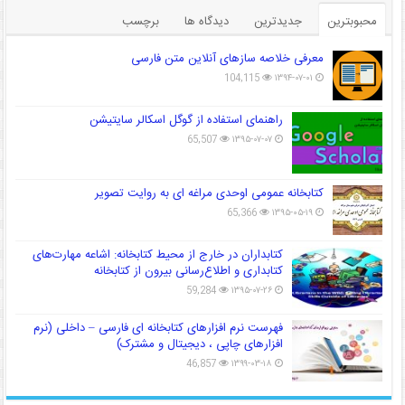
محبوبترین
جدیدترین
دیدگاه ها
برچسب
معرفی خلاصه سازهای آنلاین متن فارسی
104,115
۱۳۹۴-۰۷-۰۱
راهنمای استفاده از گوگل اسکالر سایتیشن
65,507
۱۳۹۵-۰۷-۰۷
کتابخانه عمومی اوحدی مراغه ای به روایت تصویر
65,366
۱۳۹۵-۰۵-۱۹
کتابداران در خارج از محیط کتابخانه: اشاعه مهارت‌های
کتابداری و اطلاع‌رسانی بیرون از کتابخانه
59,284
۱۳۹۵-۰۷-۲۶
فهرست نرم افزارهای کتابخانه ای فارسی – داخلی (نرم
افزارهای چاپی ، دیجیتال و مشترک)
46,857
۱۳۹۹-۰۳-۱۸