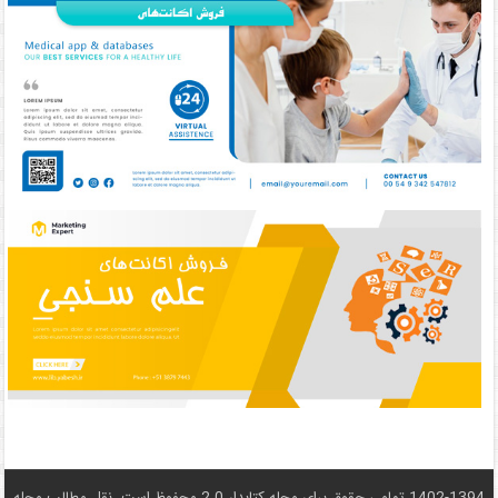
1402-1394 تمامی حقوق برای مجله کتابدار 2.0 محفوظ است. نقل مطالب مجله