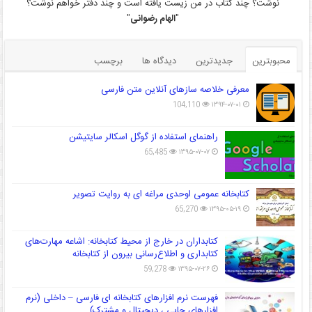
نوشت؟ چند کتاب در من زیست یافته است و چند دفتر خواهم نوشت؟
"
الهام رضوانی
"
محبوبترین
جدیدترین
دیدگاه ها
برچسب
معرفی خلاصه سازهای آنلاین متن فارسی
104,110
۱۳۹۴-۰۷-۰۱
راهنمای استفاده از گوگل اسکالر سایتیشن
65,485
۱۳۹۵-۰۷-۰۷
کتابخانه عمومی اوحدی مراغه ای به روایت تصویر
65,270
۱۳۹۵-۰۵-۱۹
کتابداران در خارج از محیط کتابخانه: اشاعه مهارت‌های
کتابداری و اطلاع‌رسانی بیرون از کتابخانه
59,278
۱۳۹۵-۰۷-۲۶
فهرست نرم افزارهای کتابخانه ای فارسی – داخلی (نرم
افزارهای چاپی ، دیجیتال و مشترک)