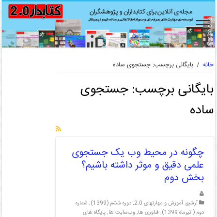
خانه
/
بایگانی برچسب: جستجوی ساده
بایگانی برچسب:
جستجوی
ساده
چگونه در محیط وب یک جستجوی
علمی دقیق و موثر داشته باشیم؟
بخش دوم
آرشیو
,
آموزش و مهارتهای 2.0
,
دوره ششم (1399)
,
شماره
دوم ( تیرماه 1399)
,
فناوری ها
,
وب‌سایت ها
,
پایگاه های