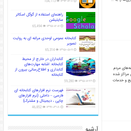
104,113
۱۳۹۴-۰۷-۰۱
راهنمای استفاده از گوگل اسکالر
سایتیشن
65,494
۱۳۹۵-۰۷-۰۷
کتابخانه عمومی اوحدی مراغه ای به روایت
تصویر
65,314
۱۳۹۵-۰۵-۱۹
کتابداران در خارج از محیط
کتابخانه: اشاعه مهارت‌های
ه‌های مردم
کتابداری و اطلاع‌رسانی بیرون از
 مراکز شده
کتابخانه
ابع و خدمات
59,280
۱۳۹۵-۰۷-۲۶
فهرست نرم افزارهای کتابخانه ای
فارسی – داخلی (نرم افزارهای
چاپی ، دیجیتال و مشترک)
46,852
۱۳۹۹-۰۳-۱۸
آرشیو