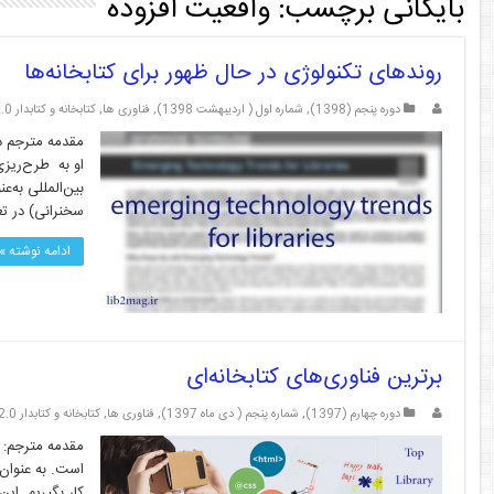
بایگانی برچسب:
واقعیت افزوده
روندهای تکنولوژی در حال ظهور برای کتابخانه‌ها
دوره پنجم (1398)
,
شماره اول ( اردیبهشت 1398)
,
فناوری ها
,
کتابخانه و کتابدار 2.0
مقدمه مترجم د
او به طرح‌ریزی
بین‌المللی به‌
سخنرانی) در تعد
ادامه نوشته »
برترین فناوری‌های کتابخانه‌ای
دوره چهارم (1397)
,
شماره پنجم ( دی ماه 1397)
,
فناوری ها
,
کتابخانه و کتابدار 2.0
مقدمه مترجم: پی
است. به عنوان 
کار بگیریم. ای