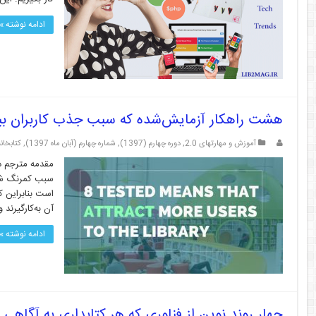
ادامه نوشته »
هشت راهکار آزمایش‌شده که سبب جذب کاربران بیش
آموزش و مهارتهای 2.0
,
دوره چهارم (1397)
,
شماره چهارم (آبان ماه 1397)
,
کتابخانه 
مقدمه مترجم در
سبب کمرنگ شدن 
است بنابراین ک
آن به‌کارگیرند و
ادامه نوشته »
چهار روند نوین از فناوری که هر کتابداری به آگاهی از