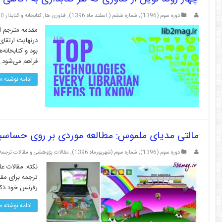
دوره سوم (1396)
,
شماره ششم ( اسفند ماه 1396)
,
فناوری ها
,
کتابخانه و کتابدار 2.0
مقدمه مترجم ام
درنهایت ارتقای
بود و کتابخانه
فراهم می‌شود.
ادامه نوشته »
مالتی مدیای ملموس: مطالعه موردی بر روی حساسی
دوره سوم (1396)
,
شماره سوم (شهریورماه 1396)
,
مقالات پژوهشی و مقالات ترجمه
ترجمه برای مقا
رفرنس خود ذکر 
ادامه نوشته »