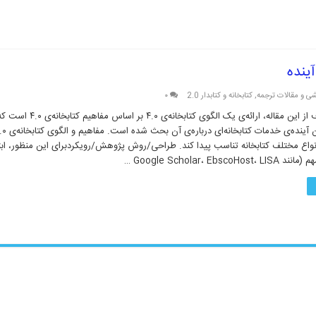
ی و مقالات ترجمه
,
کتابخانه و کتابدار 2.0
۰
چکیده هدفهدف از این مقاله، ارائه‌ی یک الگوی کت
ا انواع مختلف کتابخانه تناسب پیدا کند. طراحی/روش پژوهش/رویکردبرای این منظور، ابتد
Google Scholar، Ebsco …