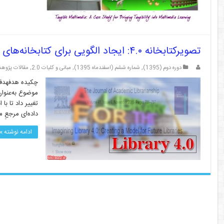
تصویرکتابخانه ۴.۰: ایجاد الگویی برای کتابخانه‌های آینده
دوره دوم (1395)
,
شماره ششم (اسفندماه 1395)
,
مبانی و کلیات 2.0
,
مقالات پژوهش
تغییر داد تا ب
داده‌ای مرجعِ مهم (مانند Host، LISA
ادامه نوشته »