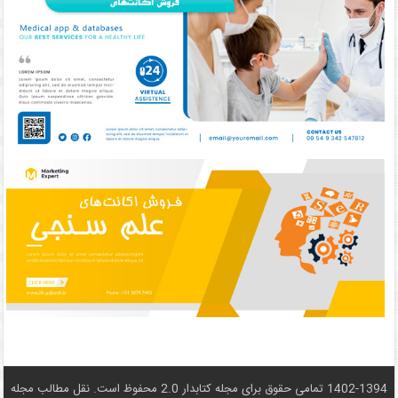
1402-1394 تمامی حقوق برای مجله کتابدار 2.0 محفوظ است. نقل مطالب مجله