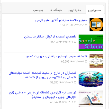
محبوبترین
جدیدترین
دیدگاه ها
برچسب
معرفی خلاصه سازهای آنلاین متن فارسی
104,111
۱۳۹۴-۰۷-۰۱
راهنمای استفاده از گوگل اسکالر سایتیشن
65,490
۱۳۹۵-۰۷-۰۷
کتابخانه عمومی اوحدی مراغه ای به روایت تصویر
65,292
۱۳۹۵-۰۵-۱۹
کتابداران در خارج از محیط کتابخانه: اشاعه مهارت‌های
کتابداری و اطلاع‌رسانی بیرون از کتابخانه
59,280
۱۳۹۵-۰۷-۲۶
فهرست نرم افزارهای کتابخانه ای فارسی – داخلی (نرم
افزارهای چاپی ، دیجیتال و مشترک)
46,847
۱۳۹۹-۰۳-۱۸