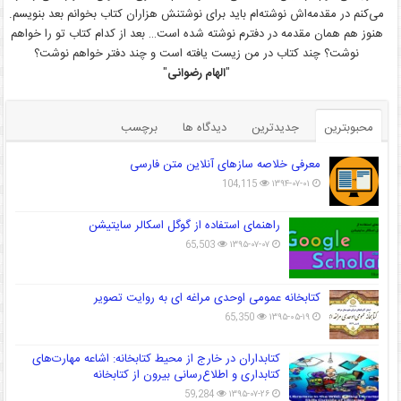
می‌کنم در مقدمه‌اش نوشته‌ام باید برای نوشتنش هزاران کتاب بخوانم بعد بنویسم.
هنوز هم همان مقدمه در دفترم نوشته شده است… بعد از کدام کتاب تو را خواهم
نوشت؟ چند کتاب در من زیست یافته است و چند دفتر خواهم نوشت؟
"
الهام رضوانی
"
محبوبترین
جدیدترین
دیدگاه ها
برچسب
معرفی خلاصه سازهای آنلاین متن فارسی
104,115
۱۳۹۴-۰۷-۰۱
راهنمای استفاده از گوگل اسکالر سایتیشن
65,503
۱۳۹۵-۰۷-۰۷
کتابخانه عمومی اوحدی مراغه ای به روایت تصویر
65,350
۱۳۹۵-۰۵-۱۹
کتابداران در خارج از محیط کتابخانه: اشاعه مهارت‌های
کتابداری و اطلاع‌رسانی بیرون از کتابخانه
59,284
۱۳۹۵-۰۷-۲۶