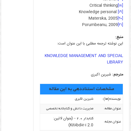
Critical thinking
[۱۸]
Knowledge personal
[۱۹]
Materska, 2005
[۲۰]
Porumbeanu, 2009
[۲۱]
منبع:
این نوشته ترجمه مطلبی با این عنوان است:
KNOWLEDGE MANAGEMENT AND SPECIAL
LIBRARY
مترجم:
شیرین اکبری
مشخصات استناددهی به این مقاله
نویسنده‌(ها):
شیرین اکبری
عنوان مقاله:
مدیریت دانش و کتابخانه تخصصی
(عنوان لاتین:
کتابدار ۲.۰ –
عنوان مجله:
Kitābdār-i 2.0)