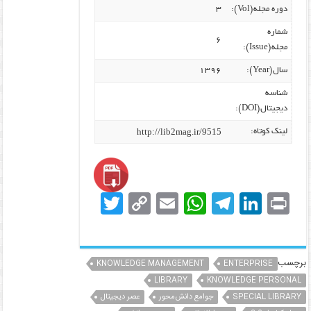
دوره مجله(Vol):
۳
شماره
۶
مجله(Issue):
سال(Year):
۱۳۹۶
شناسه
دیجیتال(DOI):
http://lib2mag.ir/9515
لینک کوتاه:
T
C
E
W
T
Li
Pr
w
o
m
h
el
n
in
itt
p
ai
at
e
k
t
er
y
l
s
gr
e
برچسب
KNOWLEDGE MANAGEMENT
ENTERPRISE
Li
LIBRARY
A
a
KNOWLEDGE PERSONAL
dI
SPECIAL LIBRARY
جوامع دانش‌محور
عصر دیجیتال