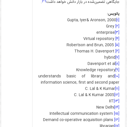
[۲۱]
جایگاهی تضمین‌شده در بازار دانش خواهد داشت
.
پانویس:
Gupta, Iyer& Aronson, 2000
[۱]
Grey
[۲]
enterprise
[۳]
Virtual repository
[۴]
Robertson and Brun, 2005
[۵]
Thomas H. Davenport
[۶]
hybrid
[۷]
Davenport et al
[۸]
Knowledge repository
[۹]
understands basic of library and
[۱۰]
information science, first and second paper
C. Lal & K Kumar
[۱۱]
C. Lal & K Kumar 2005
[۱۲]
IIT
[۱۳]
New Delhi
[۱۴]
Intellectual communication system
[۱۵]
Demand co-operative acquisition plans
[۱۶]
librarian
[۱۷]