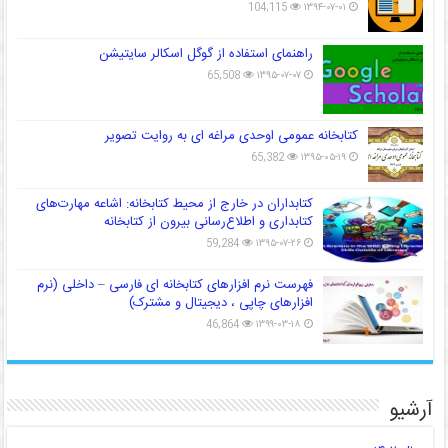
104,115
۱۳۹۴-۰۷-۰۱
راهنمای استفاده از گوگل اسکالر سایتیشن
65,508
۱۳۹۵-۰۷-۰۷
کتابخانه عمومی اوحدی مراغه ای به روایت تصویر
65,382
۱۳۹۵-۰۵-۱۹
کتابداران در خارج از محیط کتابخانه: اشاعه مهارت‌های
کتابداری و اطلاع‌رسانی بیرون از کتابخانه
59,284
۱۳۹۵-۰۷-۲۶
فهرست نرم افزارهای کتابخانه ای فارسی – داخلی (نرم
افزارهای چاپی ، دیجیتال و مشترک)
46,864
۱۳۹۹-۰۳-۱۸
آرشیو