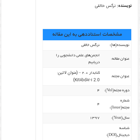
نویسنده:
نرگس خالقی
مشخصات استناددهی به این مقاله
نویسنده‌(ها):
نرگس خالقی
انجمن‌های علمی دانشجویی را
عنوان مقاله:
دریابیم
(عنوان لاتین:
کتابدار ۲.۰ –
عنوان مجله:
Kitābdār-i 2.0)
دوره مجله(Vol):
۴
شماره
۴
مجله(Issue):
سال(Year):
۱۳۹۷
شناسه
دیجیتال(DOI):