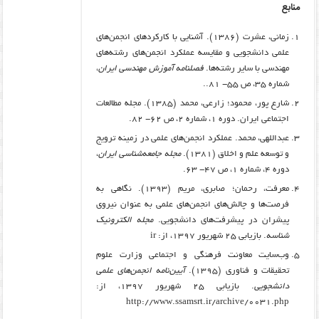
منابع
زمانی، عشرت (۱۳۸۶). آشنایی با کارکردهای انجمن‌های
علمی دانشجویی و مقایسه عملکرد انجمن‌های رشته‌های
مهندسی با سایر رشته‌ها.
فصلنامه آموزش مهندسی ایران
،
شماره ۳۵، ص ۵۵- ۸۱..
شارع پور، محمود؛ زارعی، محمد (۱۳۸۵). مجله مطالعات
اجتماعی ایران. دوره ۱، شماره ۲، ص ۶۲- ۸۲.
عبداللهی، محمد. عملکرد انجمن‌های علمی در زمینه ترویج
و توسعه علم و اخلاق (۱۳۸۱).
مجله جامعه‌شناسی ایران
،
دوره ۴، شماره ۱، ص ۴۷- ۶۳.
معرفت، رحمان؛ صابری، مریم (۱۳۹۳). نگاهی به
فرصت‌ها و چالش‌های انجمن‌های علمی به عنوان نیروی
پیشران در پیشرفت‌های دانشجویی.
مجله الکترونیک
شناسه
. بازیابی ۲۵ شهریور ۱۳۹۷، از: ir
وب‌سایت معاونت فرهنگی و اجتماعی وزارت علوم
تحقیقات و فناوری (۱۳۹۵).
آیین
نامه انجمن
های علمی
دانشجویی
. بازیابی ۲۵ شهریور ۱۳۹۷، از:
http://www.ssamsrt.ir/archive/0031.php