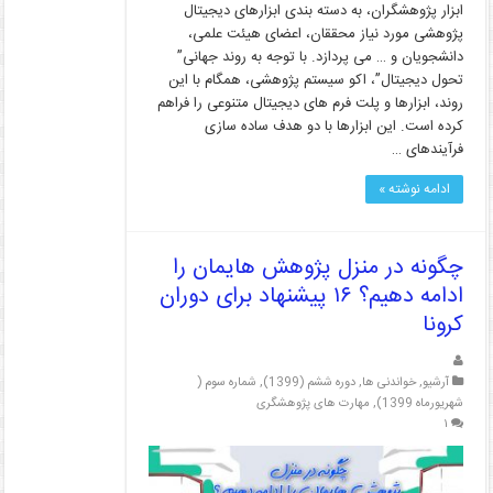
ابزار پژوهشگران، به دسته بندی ابزارهای دیجیتال
پژوهشی مورد نیاز محققان، اعضای هیئت علمی،
دانشجویان و … می پردازد. با توجه به روند جهانی”
تحول دیجیتال”، اکو سیستم پژوهشی، همگام با این
روند، ابزارها و پلت فرم های دیجیتال متنوعی را فراهم
کرده است. این ابزارها با دو هدف ساده سازی
فرآیندهای …
ادامه نوشته »
چگونه در منزل پژوهش هایمان را
ادامه دهیم؟ ۱۶ پیشنهاد برای دوران
کرونا
آرشیو
,
خواندنی ها
,
دوره ششم (1399)
,
شماره سوم (
شهریورماه 1399)
,
مهارت های پژوهشگری
۱