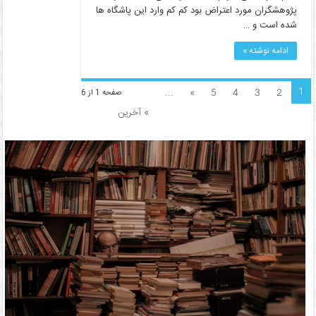
پژوهشگران مورد اعتراض بود کم کم وارد این پاشگاه ها
شده است و …
ادامه نوشته »
1
...
»
5
4
3
2
صفحه 1 از 6
» آخرین