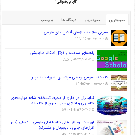
"
الهام رضوانی
"
محبوبترین
جدیدترین
دیدگاه ها
برچسب
معرفی خلاصه سازهای آنلاین متن فارسی
104,117
۱۳۹۴-۰۷-۰۱
راهنمای استفاده از گوگل اسکالر سایتیشن
65,510
۱۳۹۵-۰۷-۰۷
کتابخانه عمومی اوحدی مراغه ای به روایت تصویر
65,402
۱۳۹۵-۰۵-۱۹
کتابداران در خارج از محیط کتابخانه: اشاعه مهارت‌های
کتابداری و اطلاع‌رسانی بیرون از کتابخانه
59,284
۱۳۹۵-۰۷-۲۶
فهرست نرم افزارهای کتابخانه ای فارسی – داخلی (نرم
افزارهای چاپی ، دیجیتال و مشترک)
46,866
۱۳۹۹-۰۳-۱۸