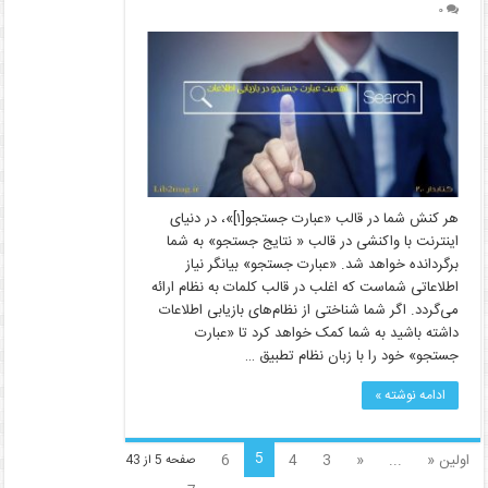
۰
هر کنش شما در قالب «عبارت جستجو[۱]»، در دنیای
اینترنت با واکنشی در قالب « نتایج جستجو» به شما
برگردانده خواهد شد. «عبارت جستجو» بیانگر نیاز
اطلاعاتی شماست که اغلب در قالب کلمات به نظام ارائه
می‌گردد. اگر شما شناختی از نظام‌های بازیابی اطلاعات
داشته باشید به شما کمک خواهد کرد تا «عبارت
جستجو» خود را با زبان نظام تطبیق …
ادامه نوشته »
5
اولین «
...
«
3
4
6
صفحه 5 از 43