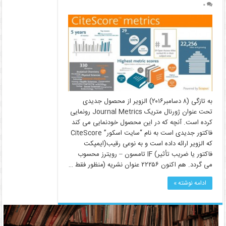
۰
به تازگی (۸ دسامبر۲۰۱۶) الزویر از محصول جدیدی
تحت عنوان ژورنال متریک Journal Metrics رونمایی
کرده است. آنچه که در این محصول خودنمایی می کند
فاکتور جدیدی است به نام “سایت اسکور” CiteScore
که الزویر ارائه داده است و به نوعی رقیب(ایمپکت
فاکتور یا ضریب تأثیر) IF تامسون – رویترز محسوب
می گردد. هم اکنون ۲۲۲۵۶ عنوان نشریه (منظور فقط …
ادامه نوشته »