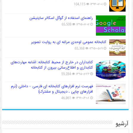
104,115
۱۳۹۴-۰۷-۰۱
راهنمای استفاده از گوگل اسکالر سایتیشن
65,508
۱۳۹۵-۰۷-۰۷
کتابخانه عمومی اوحدی مراغه ای به روایت تصویر
65,368
۱۳۹۵-۰۵-۱۹
کتابداران در خارج از محیط کتابخانه: اشاعه مهارت‌های
کتابداری و اطلاع‌رسانی بیرون از کتابخانه
59,284
۱۳۹۵-۰۷-۲۶
فهرست نرم افزارهای کتابخانه ای فارسی – داخلی (نرم
افزارهای چاپی ، دیجیتال و مشترک)
46,861
۱۳۹۹-۰۳-۱۸
آرشیو