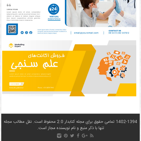
1402-1394 تمامی حقوق برای مجله کتابدار 2.0 محفوظ است. نقل مطالب مجله
تنها با ذکر منبع و نام نويسنده مجاز است.