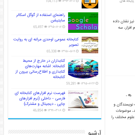
پایگاه های
104,113
۱۳۹۴-۰۷-۰۱
راهنمای استفاده از گوگل اسکالر
سایتیشن
نیز نشان داده
65,497
۱۳۹۵-۰۷-۰۷
 افزار، سه
کتابخانه عمومی اوحدی مراغه ای به روایت
تصویر
65,338
۱۳۹۵-۰۵-۱۹
کتابداران در خارج از محیط
کتابخانه: اشاعه مهارت‌های
کتابداری و اطلاع‌رسانی بیرون از
کتابخانه
59,281
۱۳۹۵-۰۷-۲۶
فهرست نرم افزارهای کتابخانه ای
۰
فارسی – داخلی (نرم افزارهای
چاپی ، دیجیتال و مشترک)
 نویسندگان و
، موضوعات
46,854
۱۳۹۹-۰۳-۱۸
 علوم مختلف را
آرشیو