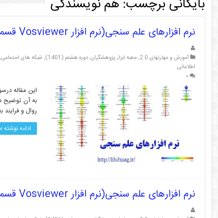
بایگانی برچسب:
هم نویسندگی
نرم افزارهای علم سنجی(نرم افزار Vosviewer قسمت آخر)
آموزش و مهارتهای 2.0
,
جعبه ابزار پژوهشگران
,
دوره هشتم (1401)
,
شبکه های اجتماعی
,
اطلاعاتی
۰
به آن توضیح د
روال و فرایند ب
ادامه نوشته »
نرم افزارهای علم سنجی(نرم افزار Vosviewer قسمت ۶)