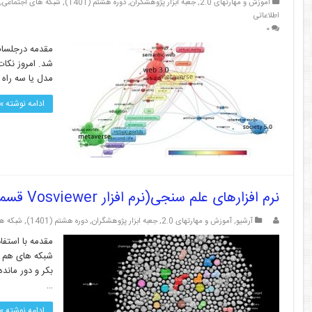
آموزش و مهارتهای 2.0
,
جعبه ابزار پژوهشگران
,
دوره هشتم (1401)
,
شبکه های اجتماعی
,
اطلاعاتی
۰
مقدمه درجلسات 
شد. امروز نکات
مدل یا سه راه 
ادامه نوشته »
نرم افزارهای علم سنجی(نرم افزار Vosviewer قسمت ۵)
آرشیو
,
آموزش و مهارتهای 2.0
,
جعبه ابزار پژوهشگران
,
دوره هشتم (1401)
,
شبکه ها
مقدمه با استفا
شبکه های هم ن
بکر و دور ماند
…
ادامه نوشته »