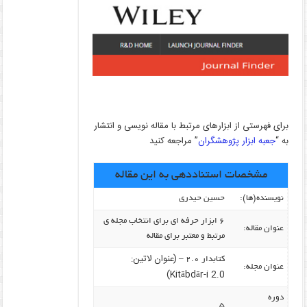
برای فهرستی از ابزارهای مرتبط با مقاله نویسی و انتشار
به “
جعبه ابزار پژوهشگران
” مراجعه کنید
مشخصات استناددهی به این مقاله
نویسنده‌(ها):
حسین حیدری
۶ ابزار حرفه ای برای انتخاب مجله ی
عنوان مقاله:
مرتبط و معتبر برای مقاله
(عنوان لاتین:
کتابدار ۲.۰ –
عنوان مجله:
Kitābdār-i 2.0)
دوره
۵