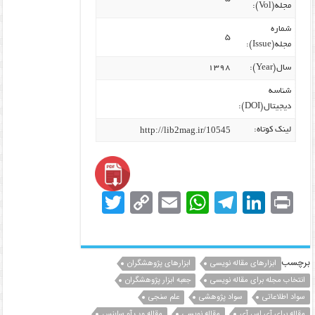
مجله(Vol):
شماره
۵
مجله(Issue):
سال(Year):
۱۳۹۸
شناسه
دیجیتال(DOI):
http://lib2mag.ir/10545
لینک کوتاه:
T
C
E
W
T
Li
Pr
w
o
m
h
el
n
in
itt
p
ai
at
e
k
t
er
y
l
s
gr
e
برچسب
ابزارهای مقاله نویسی
ابزارهای پژوهشگران
dI
انتخاب مجله برای مقاله نویسی
a
A
جعبه ابزار پژوهشگران
Li
سواد اطلاعاتی
سواد پژوهشی
علم سنجی
n
p
m
n
مقاله برای آی اس آی
مقاله نویسی
مقاله وب آو ساینس