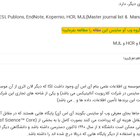
 ,ESI, Publons, EndNote, Kopernio, HCR, MJL(Master journal list & Man
 گروه وب آو ساینس این
مقاله
را مطالعه بفرمایید!
قدام کنید!
گروه وب آو ساینس زیر نظر شرکت کلاریویت آنالیتیکس اداره می شود (سابقاً موسسه ی اطلاعات علمی بنام آی اس آی وجود داشت
و ساینس در شرکت کلاریویت آنالیتیکس می باشد) و یکی از شاخه های تجاری این ش
این برندها تأمین اطلاعات، داده ها و …می باشد)
شد (ممکن است هنوز بعضی جاها بجای معرفی وب آو ساینس بگویند آی اس آی) پایگاه هایی هستند که در مقا
است (Web of Science™ Core Collection). دانشگاه های دنیا اغلب در مقابل هزینه ای که پرداخت می کنند بصورت کامل یا ب
استفاده از دیگر پایگاه هایی که دربالا درج شده اند را داشته باشد.