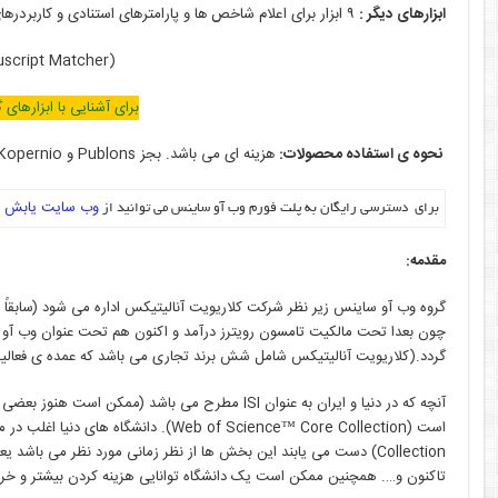
ابزارهای دیگر :
۹ ابزار برای اعلام شاخص ها و پارامترهای استنادی و کاربردرهای دیگر، دارد:
uscript Matcher)
برای آشنایی با ابزارهای
نحوه ی استفاده محصولات:
هزینه ای می باشد. بجز Publons و Kopernio و HCR و MJL
وب سایت یابش
برای دسترسی رایگان به پلت فورم وب آو ساینس می توانید از
ا
مقدمه:
چون بعدا تحت مالکیت تامسون رویترز درآمد و اکنون هم تحت عنوان وب آ
گردد.(کلاریویت آنالیتیکس شامل شش برند تجاری می باشد که عمده ی فعالیت 
آنچه که در دنیا و ایران به عنوان ISI مطرح می با
تاکنون و…. همچنین ممکن است یک دانشگاه توانایی هزینه کردن بیشتر و خرید و 