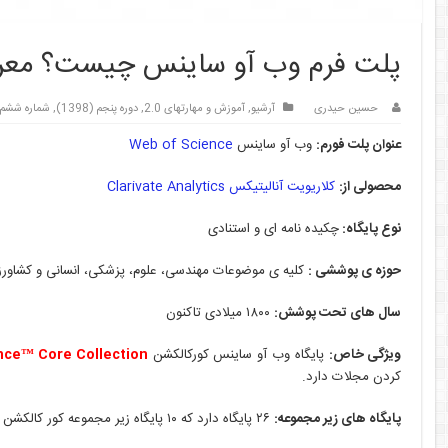
پلت فرم وب آو ساینس چیست؟ معرفی و
حسین حیدری
آرشیو
,
آموزش و مهارتهای 2.0
,
دوره پنجم (1398)
,
شماره ششم (اس
عنوان
پلت فورم:
وب آو ساینس
Web of Science
محصولی از:
کلاریویت آنالیتیکس
Clarivate Analytics
نوع پایگاه:
چکیده نامه ای و استنادی
حوزه ی پوششی :
کلیه ی موضوعات مهندسی، علوم، پزشکی، انسانی و کشاور
سال های تحت پوشش:
۱۸۰۰ میلادی تاکنون
ویژگی خاص:
پایگاه وب آو ساینس کورکالکشن
nce™ Core Collection
کردن مجلات دارد.
پایگاه های زیر مجموعه:
۲۶ پایگاه دارد که ۱۰ پایگاه زیر مجموعه کور کالکشن