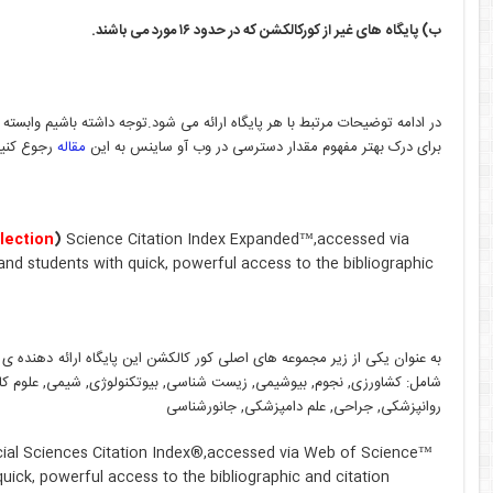
ب) پایگاه های غیر از کورکالکشن که در حدود ۱۶ مورد می باشند.
در ادامه توضیحات مرتبط با هر پایگاه ارائه می شود.توجه داشته باشیم وابسته 
برای درک بهتر مفهوم مقدار دسترسی در وب آو ساینس به این
مقاله
رجوع کنید
lection
)
Science Citation Index Expanded™,accessed via
and students with quick, powerful access to the bibliographic
به عنوان یکی از زیر مجموعه های اصلی کور کالکشن این پایگاه ارائه دهنده 
شامل: کشاورزی, نجوم, بیوشیمی, زیست شناسی, بیوتکنولوژی, شیمی, علوم کام
روانپزشکی, جراحی, علم دامپزشکی, جانورشناسی
ial Sciences Citation Index®,accessed via Web of Science™
quick, powerful access to the bibliographic and citation