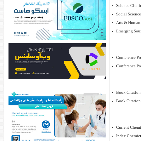
Science Cita
Social Scienc
Arts & Human
Emerging Sour
Conference Pr
Conference Pr
Book Citatio
Book Citatio
Current Chem
Index Chemic