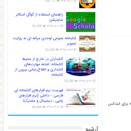
104,111
۱۳۹۴-۰۷-۰۱
راهنمای استفاده از گوگل اسکالر
سایتیشن
65,490
۱۳۹۵-۰۷-۰۷
کتابخانه عمومی اوحدی مراغه ای به روایت
تصویر
65,294
۱۳۹۵-۰۵-۱۹
کتابداران در خارج از محیط
کتابخانه: اشاعه مهارت‌های
کتابداری و اطلاع‌رسانی بیرون از
کتابخانه
59,280
۱۳۹۵-۰۷-۲۶
فهرست نرم افزارهای کتابخانه ای
فارسی – داخلی (نرم افزارهای
چاپی ، دیجیتال و مشترک)
ه برای ایندکس
46,848
۱۳۹۹-۰۳-۱۸
آرشیو