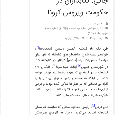
جانی: کتابداران در
حکومت ویروس کرونا
مریم سپیانی
آرشیو
,
خواندنی ها
,
دوره ششم (1399)
,
شماره سوم (
شهریورماه 1399)
ارسال دیدگاه
3,292 بازدید
[۱]
طی یک ماه گذشته، کمپین «بستن کتابخانه‌ها
»
خواستار بسته شدن ساختمان‌های کتابخانه نه تنها برای
مراجعۀ عموم بلکه برای
[
حضور
]
کارکنان در کتابخانه شد.
[۳]
[۲]
در شهرستان هنپین
ایالت مینه‌سوتا
، کارکنان ۲۲۰
کتابخانه با دو گزینه‌ای که هردو ناخوشایند بودند مواجه
شدند: یا اینکه به مرخصی بدون حقوق بروند و یا به
افراد بی‌خانمانی که در هتل‌ها ساکن شده‌ بودند و برخی‌
از آن‌ها علائم بیماری کووید ۱۹ را داشتند بدون دریافت
هرگونه هزینه اضافی خدمات‌رسانی کنند.
[۵]
علی فرمن
، رئیس اتحادیه محلی که نماینده کارمندان
کتابخانه است، می‌گوید: «افراد به کارهای غیرممکن