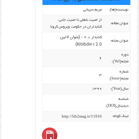
نویسنده‌(ها):
مریم سپیانی
از امنیت شغلی تا امنیت جانی:
عنوان مقاله:
کتابداران در حکومت ویروس کرونا
(عنوان لاتین:
کتابدار ۲.۰ –
عنوان مجله:
Kitābdār-i 2.0)
دوره
۶
مجله(Vol):
شماره
۳
مجله(Issue):
سال(Year):
۱۳۹۹
شناسه
دیجیتال(DOI):
http://lib2mag.ir/11916
لینک کوتاه: