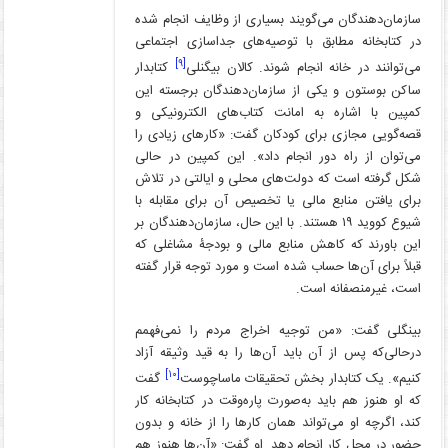
سازمان‌دهندگان می‌گویند بسیاری از وظایف انجام شده
در کتابخانه مطابق با توصیه‌های جداسازی اجتماعی
[۹]
می‌توانند در خانه انجام شوند. کالان بیگنلی
کتابدار
ساکن بوستون و یکی از سازمان‌دهندگان برجسته این
کمپین با اشاره به امانت کتاب‌های الکترونیکی و
قصه‌گویی مجازی برای کودکان گفت: «کارهای زیادی را
می‌توان از راه دور انجام داد». این کمپین در حالی
شکل گرفته است که دولت‌های محلی و ایالتی در تلاش
برای یافتن منابع مالی یا تخصیص آن برای مقابله با
شیوع کووید ۱۹ هستند. با این حال، سازمان‌دهندگان بر
این باورند که کاهش منابع مالی و بودجۀ مشاغلی که
قبلاً برای آن‌ها حساب شده است و مورد توجه قرار گفته
است، غیرمنصفانه است.
بینگلی گفت: «من توجیه اخراج مردم را نمی‌فهمم
درحالی‌که پس از آن باید آن‌ها را به قید وثیقه آزاد
[۱۰]
کنیم». یک کتابدار بخش تحقیقات ماساچوست
گفت
که او هنوز هم باید به‌صورت پاره‌وقت در کتابخانه کار
کند، اگرچه او می‌تواند همان کارها را از خانه و بدون
حضور در محل کار انجام دهد. او گفت: «آن‌ها هنوز هم