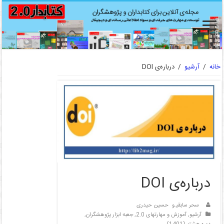
خانه
/
آرشیو
/
درباره‌ی DOI
درباره‌ی DOI
سحر سابقی
و
حسین حیدری
آرشیو
,
آموزش و مهارتهای 2.0
,
جعبه ابزار پژوهشگران
,