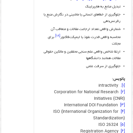
تبدیل منابع به هایپرلینک
جلوگیری از خطاهای انسانی یا ماشینی در نگارش منبع یا
رفرنس‌دهی
شمارش واقعی تعداد ارجاعت مقالات و متعاقب آن
[۱۸]
محاسبه واقعی قدرت نفوذ یا ایمپکت‌فاکتور
برای
مجلات
ارتقا شاخص واقعی علم سنجی محققین و مالکین حقوقی
مقالات همانند دانشگاهها
جلوگیری از سرقت علمی
پانویس:
. intractivity
[۱]
Corporation for National Research
[۲]
Initiatives (CNRI)
International DOI Foundation
[۳]
ISO (International Organization for
[۴]
Standardization)
ISO 26324
[۵]
Registration Agency
[۶]