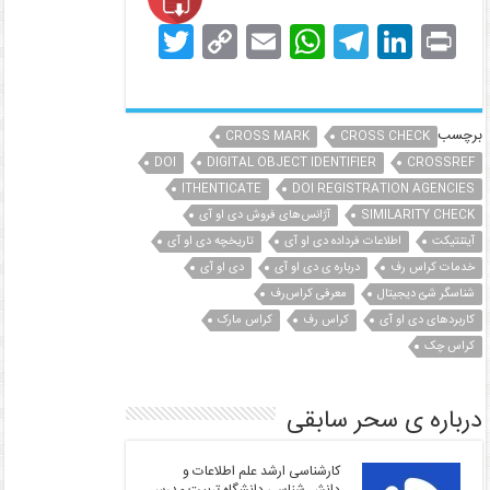
T
C
E
W
T
Li
Pr
w
o
m
h
el
n
in
itt
p
ai
at
e
k
t
er
y
l
s
gr
e
برچسب
CROSS MARK
CROSS CHECK
DOI
Li
DIGITAL OBJECT IDENTIFIER
A
a
dI
CROSSREF
ITHENTICATE
DOI REGISTRATION AGENCIES
n
p
m
n
SIMILARITY CHECK
آژانس‌های فروش دی او آی
k
p
آیتنتیکت
اطلاعات فرداده دی او آی
تاریخچه دی او آی
خدمات کراس رف
درباره ی دی او آی
دی او آی
شناسگر شئ دیجیتال
معرفی کراس‌رف
کاربردهای دی او آی
کراس رف
کراس مارک
کراس چک
درباره ی سحر سابقی
کارشناسی ارشد علم اطلاعات و