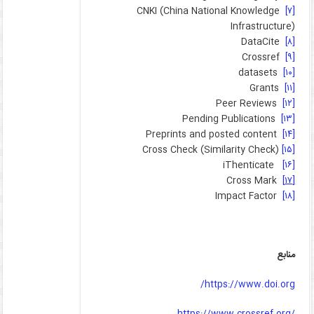
CNKI (China National Knowledge
[۷]
Infrastructure)
DataCite
[۸]
Crossref
[۹]
datasets
[۱۰]
Grants
[۱۱]
Peer Reviews
[۱۲]
Pending Publications
[۱۳]
Preprints and posted content
[۱۴]
Cross Check (Similarity Check)
[۱۵]
iThenticate
[۱۶]
Cross Mark
[۱۷]
Impact Factor
[۱۸]
منابع
https://www.doi.org/