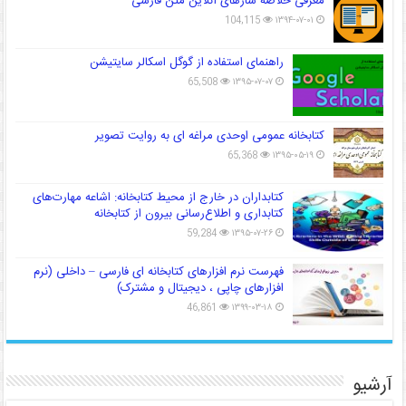
معرفی خلاصه سازهای آنلاین متن فارسی
104,115
۱۳۹۴-۰۷-۰۱
راهنمای استفاده از گوگل اسکالر سایتیشن
65,508
۱۳۹۵-۰۷-۰۷
کتابخانه عمومی اوحدی مراغه ای به روایت تصویر
65,368
۱۳۹۵-۰۵-۱۹
کتابداران در خارج از محیط کتابخانه: اشاعه مهارت‌های
کتابداری و اطلاع‌رسانی بیرون از کتابخانه
59,284
۱۳۹۵-۰۷-۲۶
فهرست نرم افزارهای کتابخانه ای فارسی – داخلی (نرم
افزارهای چاپی ، دیجیتال و مشترک)
46,861
۱۳۹۹-۰۳-۱۸
آرشیو