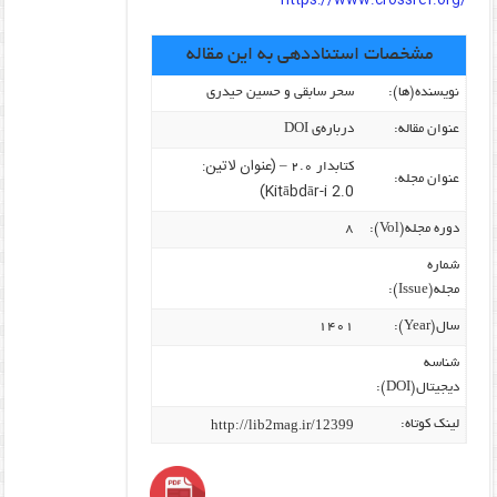
/https://www.crossref.org
مشخصات استناددهی به این مقاله
نویسنده‌(ها):
سحر سابقی و حسین حیدری
عنوان مقاله:
درباره‌ی DOI
(عنوان لاتین:
کتابدار ۲.۰ –
عنوان مجله:
Kitābdār-i 2.0)
دوره مجله(Vol):
۸
شماره
مجله(Issue):
سال(Year):
۱۴۰۱
شناسه
دیجیتال(DOI):
http://lib2mag.ir/12399
لینک کوتاه: