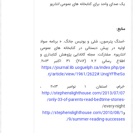
یک صدای واحد برای کتابخانه های عمومی
انتاریو
منابع:
-استگ پترسون، شلی و یونیس جانگ. « برنامه سواد
اولیه در پیش دبستانی در کتابخانه های عمومی
انتاریو
». مشارکت: مجله کانادایی پژوهش کتابداری و
اطلاع رسانی ۷.۲ (۲۰۱۲): ۳۱ اکتبر ۲۰۱۳.
https://journal.lib.uoguelph.ca/index.php/pe
.
rj/article/view/1961/2622#.UnqjYFfheSo
-ابرام، استفان. ۱ نوامبر ۲۰۱۳ ،
http://stephenslighthouse.com/2013/07/07
/only-33-of-parents-read-bedtime-stories-
every-night/
و
http://stephenslighthouse.com/2010/08/1
9/summer-reading-successes/.