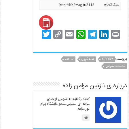
http://lib2mag.ir/3113
لینک کوتاه:
T
C
E
W
T
Li
Pr
w
o
m
h
el
n
in
itt
p
ai
at
e
k
t
er
y
l
s
gr
e
برچسب
STORY
قصه گویی
مطالعه
کتابخانه عمومی
dI
a
A
Li
n
p
m
n
درباره ی نازنین مؤمن زاده
k
p
کتابدار کتابخانه عمومی اوحدی
مراغه ای- مدرس مدعو دانشگاه پیام
نور مراغه