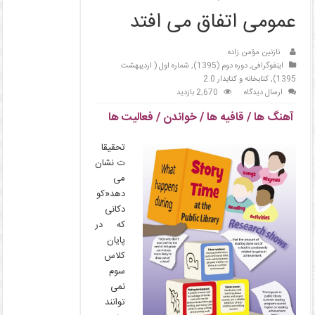
عمومی اتفاق می افتد
نازنین مؤمن زاده
اینفوگرافی
,
دوره دوم (1395)
,
شماره اول ( اردیبهشت
1395)
,
کتابخانه و کتابدار 2.0
ارسال دیدگاه
2,670 بازدید
آهنگ ها / قافیه ها / خواندن / فعالیت ها
تحقیقا
ت نشان
می
دهد«کو
دکانی
که در
پایان
کلاس
سوم
نمی
توانند