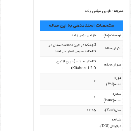
مترجم:
نازنین مؤمن زاده
مشخصات استناددهی به این مقاله
نویسنده‌(ها):
نازنین مؤمن زاده
آنچه که در حین مطالعه داستان در
عنوان مقاله:
کتابخانه عمومی اتفاق می افتد
(عنوان لاتین:
کتابدار ۲.۰ –
عنوان مجله:
Kitābdār-i 2.0)
دوره
۲
مجله(Vol):
شماره
۱
مجله(Issue):
سال(Year):
۱۳۹۵
شناسه
دیجیتال(DOI):