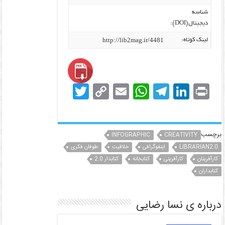
شناسه
دیجیتال(DOI):
http://lib2mag.ir/4481
لینک کوتاه:
T
C
E
W
T
Li
Pr
w
o
m
h
el
n
in
itt
p
ai
at
e
k
t
er
y
l
s
gr
e
برچسب
INFOGRAPHIC
CREATIVITY
LIBRARIAN2.0
dI
a
اینفوگرافی
A
خلاقیت
Li
طوفان فکری
کارآفرینان
کارآفرینی
کتابخانه
کتابدار 2.0
n
p
m
n
کتابداران
k
p
درباره ی نسا رضایی