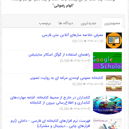
"
الهام رضوانی
"
محبوبترین
جدیدترین
دیدگاه ها
برچسب
معرفی خلاصه سازهای آنلاین متن فارسی
104,115
۱۳۹۴-۰۷-۰۱
راهنمای استفاده از گوگل اسکالر سایتیشن
65,508
۱۳۹۵-۰۷-۰۷
کتابخانه عمومی اوحدی مراغه ای به روایت تصویر
65,368
۱۳۹۵-۰۵-۱۹
کتابداران در خارج از محیط کتابخانه: اشاعه مهارت‌های
کتابداری و اطلاع‌رسانی بیرون از کتابخانه
59,284
۱۳۹۵-۰۷-۲۶
فهرست نرم افزارهای کتابخانه ای فارسی – داخلی (نرم
افزارهای چاپی ، دیجیتال و مشترک)