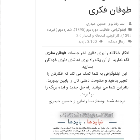
طوفان فکری
نسا رضایی
و
حسین حیدری
اینفوگرافی
,
خلاقیت
,
دوره دوم (1395)
,
شماره دوم ( تیرماه
1395)
,
کارآفرینی
,
کتابخانه و کتابدار 2.0
ارسال دیدگاه
3,100 بازدید
افکار خلاقانه را برای دقایق آخر جلسات
طوفان مغزی
نگه ندارید. از آن یک راه برای تماشای دنیای خودتان
بسازید.
این اینفوگرافی به شما کمک می کند که افکارتان را
تغییر بدهید و مقاومت ذهنی تان را پایین بیاورید.
بنابراین شما می توانید راه حل جدید و ایده بزرگ را
بپذیرید.
ترجمه شده توسط: نسا رضایی و حسین حیدری