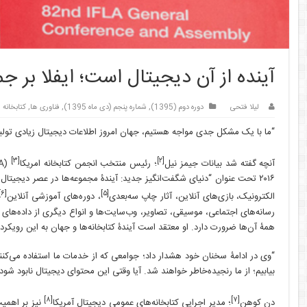
آینده از آن دیجیتال است؛ ایفلا بر ج
لیلا فتحی
دوره دوم (1395)
,
شماره پنجم (دی ماه 1395)
,
فناوری ها
,
کتابخانه
“ما با یک مشکل جدی مواجه هستیم، جهان امروز اطلاعات دیجیتال زیادی تولید می
[۳]
[۲]
آنچه گفته شد بیانات جیمز نیل
؛ رئیس منتخب انجمن کتابخانه امریکا
(ALA) است که سخنرانی خود را در کنگرۀ اطلاعات و کتابخانۀ جهانی ایفلا در کلمبوس اوهایو
۲۰۱۶ تحت عنوان “دنیای شگفت‌انگیز جدید: آیندۀ مجموعه‌ها در عصر دیجیت
[۶]
[۵]
الکترونیک، بازی‌های آنلاین، آثار چاپ سه‌بعدی
، دوره‌های آموزشی آنلاین
رسانه‌های اجتماعی، موسیقی، تصاویر، وب‌سایت‌ها و انواع دیگری از داده‌های
همۀ آن‌ها ضرورت دارد. او معتقد است آیندۀ کتابخانه‌ها و جهان به این رویکرد
بیابیم؛ از ما رنجیده‌خاطر خواهند شد. آیا وقتی این محتوای دیجیتال نابود شود 
[۸]
[۷]
دن کوهن
؛ مدیر اجرایی کتابخانه‌های عمومی دیجیتال آمریکا
نیز بر اهمیت