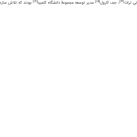
[۱۶]
[۱۵]
[۱۴]
تی تراث
، جف کارول
مدیر توسعه مجموعۀ دانشگاه کلمبیا
بودند که تلاش‌ سازم