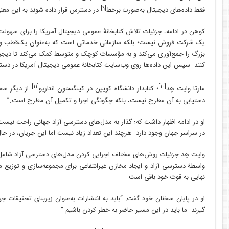
[۹]
فقط داده‌های دیجیتال به‌صورت برخط
در دسترس قرار داده شوند به این معن
کوهن در ادامه، جزئیات تلاش کتابخانۀ عمومی دیجیتال آمریکا را برای سهولت
یک شرکت فروش نیست؛ بلکه سازمانی خدماتی است که به‌عنوان یک‌قطب و مرکز
بزرگ را جمع‌آوری می‌کند و به مؤسسات کوچک و متوسط کمک می‌کند تا دیجیتالی 
کنند. سپس این داده‌ها روی وب‌سایت کتابخانۀ عمومی دیجیتال آمریکا در دستر
[۱۱]
[۱۰]
مارتا وایت هِد
؛ کتابدار دانشگاه کویین در کینگستون انتاریو
از دیگر سخن
دستیابی به آن مطرح نیست، بلکه چگونگی اجرا و تکمیل آن مطرح است.”
او در ادامه اظهار داشت که؛ گذار به مدل‌های دسترسی آزاد جهانی راحت نیست
در سراسر جهان وجود دارد. هرچند این تعداد زیاد نیست اما این جریان، در 
وایت هِد جزئیات روش‌های مختلف اجرایی کردن مدل‌های دسترسی آزاد شامل؛ تغ
واسطۀ دسترسی آزاد و ایجاد مخازن غیرانتفاعی برای مجموعه‌سازی و توزیع 
نهایی به قوت خود باقی است.
او در پایان سخنان خود گفت: “باید به انتشارات به‌عنوان زیربنای تحقیقات ج
گیرند. ما باید در این مسیر حاضر به خطر کردن باشیم.”