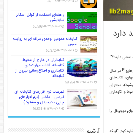
104,115
۱۳۹۴-۰۷-۰۱
راهنمای استفاده از گوگل اسکالر
سایتیشن
65,508
۱۳۹۵-۰۷-۰۷
 دارد
کتابخانه عمومی اوحدی مراغه ای به روایت
تصویر
65,372
۱۳۹۵-۰۵-۱۹
 نقشی دارند؟”
کتابداران در خارج از محیط
کتابخانه: اشاعه مهارت‌های
[۴]
کتابداری و اطلاع‌رسانی بیرون از
در سال
کتابخانه
هان، کتاب‌های
59,284
۱۳۹۵-۰۷-۲۶
‌شود)، محتوای
فهرست نرم افزارهای کتابخانه ای
ضبط و نگهداری
فارسی – داخلی (نرم افزارهای
چاپی ، دیجیتال و مشترک)
46,861
۱۳۹۹-۰۳-۱۸
خیره کردن محتوای دیجیتال را
آرشیو
ه کرد: “اینکه