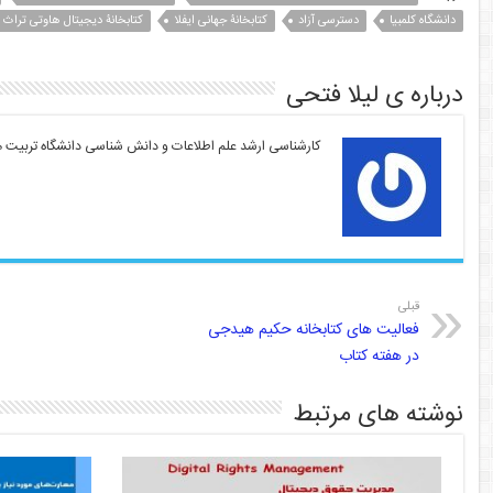
er
y
l
s
gr
e
دانشگاه کلمبیا
dI
دسترسی آزاد
a
A
کتابخانۀ جهانی ایفلا
Li
کتابخانۀ دیجیتال هاوتی تراث
n
p
m
n
درباره ی لیلا فتحی
k
p
کارشناسی ارشد علم اطلاعات و دانش شناسی دانشگاه تربیت
قبلی
فعالیت های کتابخانه حکیم هیدجی
در هفته کتاب
نوشته های مرتبط