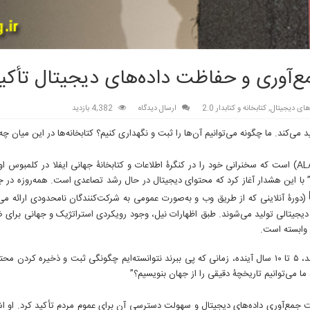
مع‌آوری و حفاظت داده‌های دیجیتال تأکید
 های دیجیتال
,
کتابخانه و کتابدار 2.0
ارسال دیدگاه
4,382 بازدید
‌کند. ما چگونه می‌توانیم آن‌ها را ثبت و نگهداری کنیم؟ کتابخانه‌ها در این میان چه
ال” با این هشدار آغاز کرد که محتوای دیجیتال در حال رشد تصاعدی است. همه‌روزه در ج
(دورۀ آنلاینی که از طریق وب و به‌صورت عمومی به شرکت‌کنندگان نامحدودی ارائه می
 دیجیتالی تولید می‌شوند. طبق اظهارات نیل، وجود رویکردی استراتژیک و جهانی برای 
 وابسته است.
“وی در ادامۀ سخنان خود هشدار داد؛ جوامعی که از خدمات ما استفاده می‌کنند، ۵ تا ۱۰ سال آینده، زمانی که پی ببرند نتوانسته‌ایم چگونگی ثبت و ذ
ما می‌توانیم تاریخچۀ دقیقی را از جهان بنویسیم؟”
 جمع‌آوری داده‌های دیجیتال و سهولت دسترسی آن برای عموم مردم تأکید کرد. او اشار