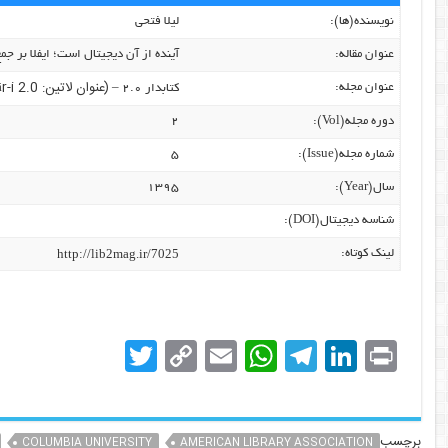
نویسنده‌(ها):
لیلا فتحی
عنوان مقاله:
آینده از آن دیجیتال است؛ ایفلا بر جم
(عنوان لاتین: Kitābdār-i 2.0)
عنوان مجله:
کتابدار ۲.۰ –
دوره مجله(Vol):
۲
شماره مجله(Issue):
۵
سال(Year):
۱۳۹۵
شناسه دیجیتال(DOI):
http://lib2mag.ir/7025
لینک کوتاه:
T
C
E
W
T
Li
Pr
w
o
m
h
el
n
in
itt
p
ai
at
e
k
t
برچسب
COLUMBIA UNIVERSITY
AMERICAN LIBRARY ASSOCIATION