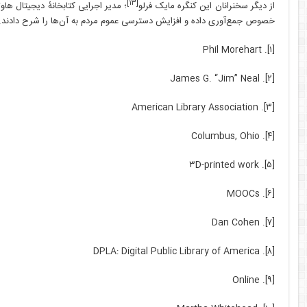
[۱۳]
از دیگر سخنرانان این کنگره مایک فرلو
؛ مدیر اجرایی کتابخانۀ دیجیتال هاو
خصوص جمع‌آوری داده و افزایش دسترسی عموم مردم به آن‌ها را شرح دادند.
[۱]. Phil Morehart
[۲]. James G. “Jim” Neal
[۳]. American Library Association
[۴]. Columbus, Ohio
[۵]. ۳D-printed work
[۶]. MOOCs
[۷]. Dan Cohen
[۸]. DPLA: Digital Public Library of America
[۹]. Online