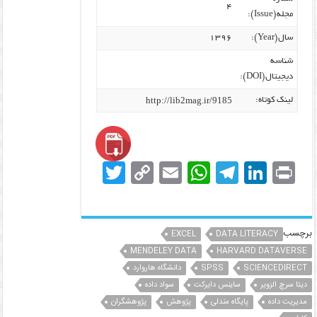
۴
مجله(Issue):
سال(Year):
۱۳۹۶
شناسه
دیجیتال(DOI):
http://lib2mag.ir/9185
لینک کوتاه:
T
C
E
W
T
Li
Pr
w
o
m
h
el
n
in
itt
p
ai
at
e
k
t
er
y
l
s
gr
e
برچسب
EXCEL
DATA LITERACY
Li
MENDELEY DATA
A
a
HARVARD DATAVERSE
dI
SCIENCEDIRECT
SPSS
دانشگاه هاروارد
n
p
m
n
دیتا سرچ الزویر
ساینس دایرکت
سواد داده
k
p
مدیریت داده‌
پایگاه مندلی
پژوهش
پژوهشگران