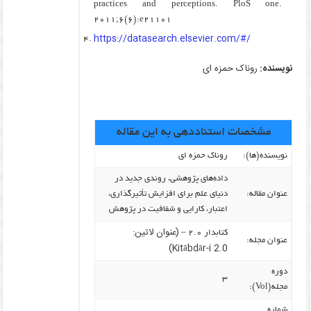
practices and perceptions. PloS one.
2011;6(6):e21101
https://datasearch.elsevier.com/#/
نویسنده:
روناک حمزه ای
مشخصات استناددهی به این مقاله
نویسنده‌(ها):
روناک حمزه ای
داده‌های پژوهشی، روندی جدید در
عنوان مقاله:
دنیای علم برای افزایش تأثیرگذاری،
اعتبار، کارایی و شفافیت در پژوهش
(عنوان لاتین:
کتابدار ۲.۰ –
عنوان مجله:
Kitābdār-i 2.0)
دوره
۳
مجله(Vol):
شماره