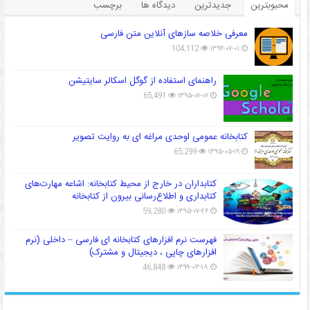
محبوبترین
جدیدترین
دیدگاه ها
برچسب
معرفی خلاصه سازهای آنلاین متن فارسی
104,112
۱۳۹۴-۰۷-۰۱
راهنمای استفاده از گوگل اسکالر سایتیشن
65,491
۱۳۹۵-۰۷-۰۷
کتابخانه عمومی اوحدی مراغه ای به روایت تصویر
65,299
۱۳۹۵-۰۵-۱۹
کتابداران در خارج از محیط کتابخانه: اشاعه مهارت‌های
کتابداری و اطلاع‌رسانی بیرون از کتابخانه
59,280
۱۳۹۵-۰۷-۲۶
فهرست نرم افزارهای کتابخانه ای فارسی – داخلی (نرم
افزارهای چاپی ، دیجیتال و مشترک)
46,848
۱۳۹۹-۰۳-۱۸