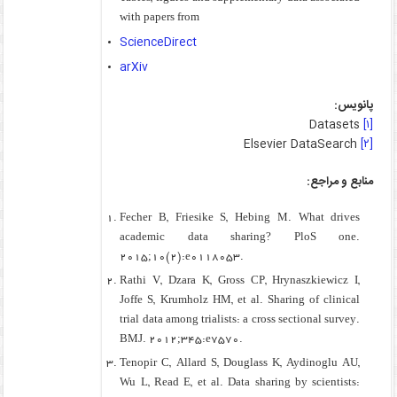
with papers from
ScienceDirect
arXiv
پانویس:
Datasets
[۱]
Elsevier DataSearch
[۲]
منابع و مراجع:
Fecher B, Friesike S, Hebing M. What drives
academic data sharing? PloS one.
2015;10(2):e0118053.
Rathi V, Dzara K, Gross CP, Hrynaszkiewicz I,
Joffe S, Krumholz HM, et al. Sharing of clinical
trial data among trialists: a cross sectional survey.
BMJ. 2012;345:e7570.
Tenopir C, Allard S, Douglass K, Aydinoglu AU,
Wu L, Read E, et al. Data sharing by scientists: