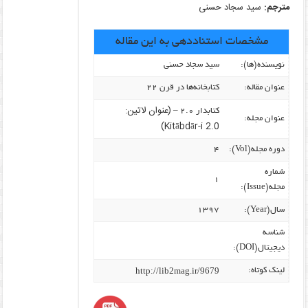
مترجم:
سید سجاد حسنی
مشخصات استناددهی به این مقاله
نویسنده‌(ها):
سید سجاد حسنی
عنوان مقاله:
کتابخانه‌ها در قرن ۲۲
(عنوان لاتین:
کتابدار ۲.۰ –
عنوان مجله:
Kitābdār-i 2.0)
دوره مجله(Vol):
۴
شماره
۱
مجله(Issue):
سال(Year):
۱۳۹۷
شناسه
دیجیتال(DOI):
http://lib2mag.ir/9679
لینک کوتاه: