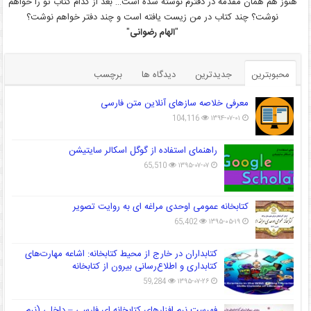
هنوز هم همان مقدمه در دفترم نوشته شده است… بعد از کدام کتاب تو را خواهم
نوشت؟ چند کتاب در من زیست یافته است و چند دفتر خواهم نوشت؟
"
الهام رضوانی
"
محبوبترین
جدیدترین
دیدگاه ها
برچسب
معرفی خلاصه سازهای آنلاین متن فارسی
104,116
۱۳۹۴-۰۷-۰۱
راهنمای استفاده از گوگل اسکالر سایتیشن
65,510
۱۳۹۵-۰۷-۰۷
کتابخانه عمومی اوحدی مراغه ای به روایت تصویر
65,402
۱۳۹۵-۰۵-۱۹
کتابداران در خارج از محیط کتابخانه: اشاعه مهارت‌های
کتابداری و اطلاع‌رسانی بیرون از کتابخانه
59,284
۱۳۹۵-۰۷-۲۶
فهرست نرم افزارهای کتابخانه ای فارسی – داخلی (نرم