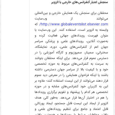
سنجش اعتبار کنفرانس‌های خارجی با الزویر
محققان برای سنجش یک همایش خارجی و بین‌المللی
می‌توانند از وب‌سایت
http://www.globaleventslist.elsevier.com/
که
وابسته به الزویر است، استفاده کنند. این وب‌سایت با
عنوان فهرست رویدادهای جهانی فعالیت کرده و
به‌صورت آنلاین، رویدادهای علمی و پزشکی سراسر
جهان اعم از کنفرانس‌های علمی، دوره، نمایشگاه،
سخنرانی، سمینار، سمپوزیوم و کارگاه آموزشی را در
دسترس عموم قرار می‌دهد. برای اینکه محققان بتوانند
به سرعت به کنفرانس‌های مربوط به حوزه تخصصی
خود و با کیفیت بالا از سراسر جهان دسترسی داشته
باشند یا اینکه فراخوان همایشی را در معرض دید عموم
قرار دهند می‌توانند از این لیست استفاده کنند؛ علاوه بر
این به کاربران خود کنفرانس‌های مشابه و در حوزه
تخصصی هر کدام را پیشنهاد و تقویم برگزاری رویدادها
را هم در اختیار آن‌ها قرار می‌دهد. به‌طور کلی هدف
الزویر از ایجاد این لیستِ قابل جستجو، ایجاد پورتالی
قابل اعتماد و جامع برای تنظیم رویدادهای علمی و
یافتن مخاطبان مرتبط با رویدادها و همچنین یافتن