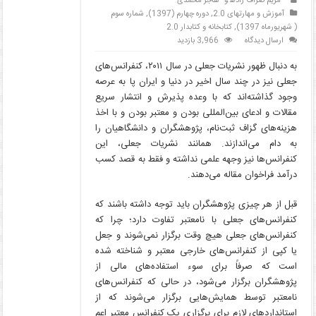
مریم صراف زاده
و
هاجر محمدی
آموزش و مهارتهای 2.0
,
دوره چهارم (1397)
,
شماره سوم
( شهریورماه 1397)
,
کتابخانه و کتابدار 2.0
ارسال دیدگاه
3,966 بازدید
به دنبال ظهور نشریات جعلی در سال ۲۰۱۱، کنفرانس‌های
جعلی نیز در چند سال اخیر در دنیا و ایران پا به عرصه
وجود گذاشته‌اند که با وعده پذیرش و انتشار سریع
مقالات و ادعای بین‌المللی بودن و معتبر بودن و با اخذ
هزینه‌های گزاف ثبت‌نام، پژوهشگران و دانشگاهیان را
به دام می‌اندازند. همانند نشریات جعلی، این
کنفرانس‌ها نیز وجهه علمی نداشته و فقط به قصد کسب
درآمد فراخوان مقاله می‌دهند.
قبل از هر چیزی پژوهشگران باید توجه داشته باشند که
کنفرانس‌های جعلی با نامعتبر تفاوت دارد؛ چرا که
کنفرانس‌های جعلی هیچ وقت برگزار نمی‌شوند و جعل
یا کپی از کنفرانس‌های خارجی معتبر و شناخته شده
است که صرفاً برای سوء استفاده‌های مالی از
پژوهشگران برگزار می‌شود، در حالی که کنفرانس‌های
نامعتبر توسط همایش‌هایی برگزار می‌شوند که از
استانداردهای لازم برای برگزاری یک کنفرانس معتبر اعم