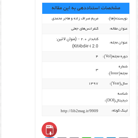
مشخصات استناددهی به این مقاله
نویسنده‌(ها):
مریم صراف زاده و هاجر محمدی
عنوان مقاله:
کنفرانس‌های جعلی
(عنوان لاتین:
کتابدار ۲.۰ –
عنوان مجله:
Kitābdār-i 2.0)
دوره مجله(Vol):
۴
شماره
۳
مجله(Issue):
سال(Year):
۱۳۹۷
شناسه
دیجیتال(DOI):
http://lib2mag.ir/9909
لینک کوتاه: