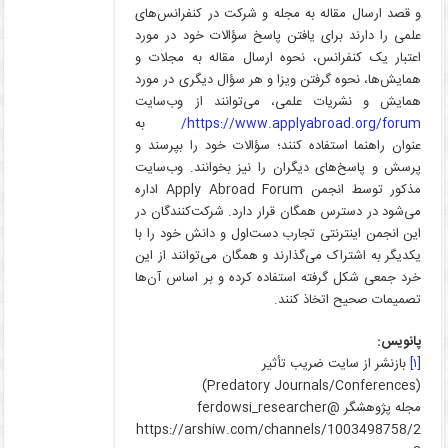
و قصد ارسال مقاله به مجله و شرکت در کنفرانس‌های
علمی را دارند برای یافتن پاسخ سؤالات خود در مورد
اعتبار یک کنفرانس، نحوه ارسال مقاله به مجلات و
همایش‌ها، نحوه گرفتن ویزا و هر سؤال دیگری در مورد
همایش و نشریات علمی، می‌توانند از وب‌سایت
https://www.applyabroad.org/forum/
به‌
عنوان راهنما استفاده کنند؛ سؤالات خود را بپرسند و
پرسش و پاسخ‌های دیگران را نیز بخوانند. وب‌سایت
مذکور توسط انجمن Apply Abroad Forum اداره
می‌شود در دسترس همگان قرار دارد. شرکت‌کنندگان در
این انجمن اینترنتی تجارب دست‌اول و دانش خود را با
یکدیگر به اشتراک می‌گذارند و همگان می‌توانند از این
خرد جمعی شکل گرفته استفاده کرده و بر اساس آن‌ها
تصمیمات صحیح اتخاذ کنند.
پانویس:
[۱]
بازنشر از سایت ضریب تأثیر
(Predatory Journals/Conferences)
مجله پژوهشگر @ferdowsi_researcher
https://arshiw.com/channels/1003498758/2