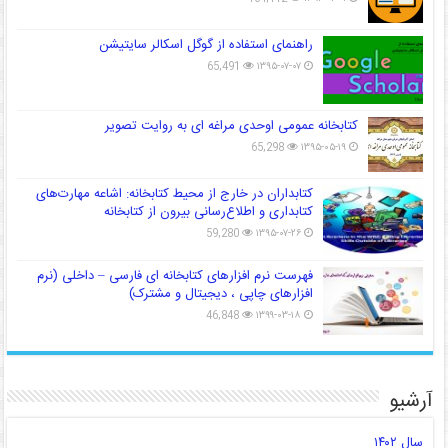
راهنمای استفاده از گوگل اسکالر سایتیشن
65,491
۱۳۹۵-۰۷-۰۷
کتابخانه عمومی اوحدی مراغه ای به روایت تصویر
65,298
۱۳۹۵-۰۵-۱۹
کتابداران در خارج از محیط کتابخانه: اشاعه مهارت‌های
کتابداری و اطلاع‌رسانی بیرون از کتابخانه
59,280
۱۳۹۵-۰۷-۲۶
فهرست نرم افزارهای کتابخانه ای فارسی – داخلی (نرم
افزارهای چاپی ، دیجیتال و مشترک)
46,848
۱۳۹۹-۰۳-۱۸
آرشیو
سال ۱۴۰۲