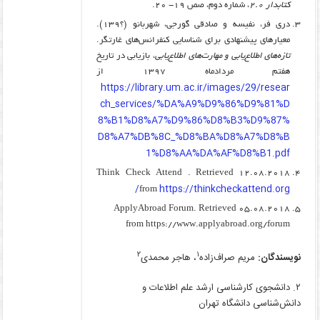
کتابدار ۲.۰
، شماره دوم، صص ۱۹- ۲۰.
دری فر، نفیسه و صادقی گورجی، شهربانو (؟۱۳۹).
معیارهای پیشنهادی برای شناسایی کنفرانس‌های غارتگر.
تازه‌های اطلاع‌یابی و مهارت‌های اطلاع‌یابی
، بازیابی در تاریخ
هفتم مردادماه ۱۳۹۷ از
https://library.um.ac.ir/images/29/resear
ch_services/%DA%A9%D9%86%D9%81%D
8%B1%D8%A7%D9%86%D8%B3%D9%87%
D8%A7%DB%8C_%D8%BA%D8%A7%D8%B
1%D8%AA%DA%AF%D8%B1.pdf
Think Check Attend . Retrieved 12.08.2018
https://thinkcheckattend.org/
from
ApplyAbroad Forum. Retrieved 05.08.2018
from https://www.applyabroad.org/forum
۲
۱
نویسندگان:
مریم صراف‌زاده
، هاجر محمدی
۲. دانشجوی کارشناسی ارشد علم اطلاعات و
دانش‌شناسی دانشگاه تهران