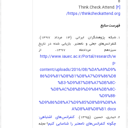
8
Think.Check.Attend:
[۲]
https://thinkcheckattend.org/
فهرست منابع
شبکه پژوهشگران ایرانی (۱۳ مرداد ۱۳۹۷).
کنفرانس‌های جعلی و نامعتبر. بازیابی شده در تاریخ
سیزدهم مردادماه ۱۳۹۷، از
http://www.iauec.ac.ir/Portal/research/w
p-
content/uploads/2016/08/%DA%A9%D9%
86%D9%81%D8%B1%D8%A7%D9%86%D8
%B3-%D9%87%D8%A7%DB%8C-
%D8%AC%D8%B9%D9%84%DB%8C-
%D9%88-
%D9%86%D8%A7%D9%85%D8%B9%D8%A
A%D8%A8%D8%B1.docx
کنفرانس‌های اشتباهی:
حیدری، حسین (۱۳۹۵).
چگونه کنفرانس‌های نامعتبر را شناسایی کنیم
؟
مجله