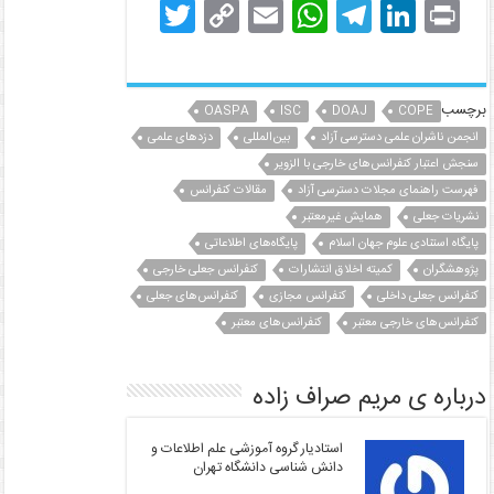
T
C
E
W
T
Li
Pr
w
o
m
h
el
n
in
itt
p
ai
at
e
k
t
er
y
l
s
gr
e
برچسب
OASPA
ISC
DOAJ
COPE
dI
انجمن ناشران علمی دسترسی آزاد
a
A
بین‌المللی
Li
دزدهای علمی
سنجش اعتبار کنفرانس‌های خارجی با الزویر
n
p
m
n
فهرست راهنمای مجلات دسترسی آزاد
مقالات کنفرانس
k
p
نشریات جعلی
همایش غیرمعتبر
پایگاه استنادی علوم جهان اسلام
پایگاه‌های اطلاعاتی
پژوهشگران
کمیته اخلاق انتشارات
کنفرانس جعلی خارجی
کنفرانس جعلی داخلی
کنفرانس مجازی
کنفرانس‌های جعلی
کنفرانس‌های خارجی معتبر
کنفرانس‌های معتبر
درباره ی مریم صراف زاده
استادیار گروه آموزشی علم اطلاعات و
دانش شناسی دانشگاه تهران