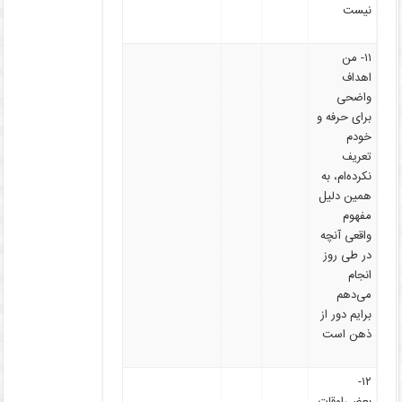
نیست
۱۱- من
اهداف
واضحی
برای حرفه و
خودم
تعریف
نکرده‌ام، به
همین دلیل
مفهوم
واقعی آنچه
در طی روز
انجام
می‌دهم
برایم دور از
ذهن است
۱۲-
بعضی‌اوقات