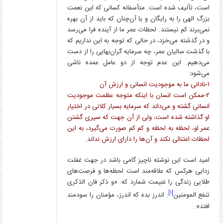
است، تألیف شده است. متأسفانه کسانی که این نعمت
بزرگ الهی را به رایگان و یا آن‌چنان که باید از آن بهره
نمی‌برند کم نیستند. لحظات عمر ما از آینده فرا می‌رسد
و در گذشته می‌خزد، در حالی که توجه به این نداریم که
با گذشت سالیان عمر، چه سرمایه گران‌بهایی را از دست
می‌دهیم. این عدم توجه از دو عامل عمده ناشی
می‌شود:
۱-نادانی ما به موجودیت انسانی و ارزش آن
۲-ممکن است انسان با اینکه متوجه عظمت موجودیت
انسانی گشته و می‌داند که سرمایه بسیار کلانی در اختیار
او گذاشته شده است، ولی از آن جهت که سپری گشتن
عمر او، لحظه به لحظه و کم کم صورت می‌گیرد، به این
لحظات اعتنائی نکند و آن‌ها را دارای ارزش نداند.
امید است این نوشته ناچیز گامی باشد در جهت غفلت
زدایی هرکس که علاقه‌مند است لحظه‌ها و فرصت‌های
طلایی زندگی را غنیمت شمارد که: «و ذکر فان الذکری
[۱]
تنفع المومنین
: اندرز بده که اندرز، مؤمنان را سودمند
افتد».