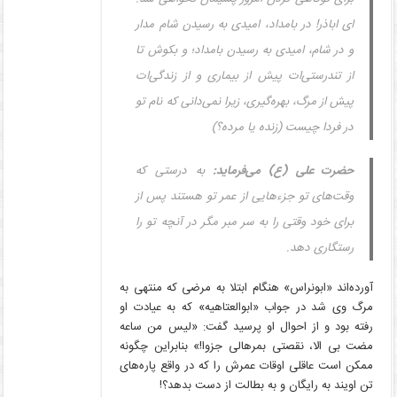
ای اباذر! در بامداد، امیدی به رسیدن شام مدار
و در شام، امیدی به رسیدن بامداد؛ و بکوش تا
از تندرستی‌ات پیش از بیماری و از زندگی‌ات
پیش از مرگ، بهره‌گیری، زیرا نمی‌دانی که نام تو
در فردا چیست (زنده یا مرده؟)
حضرت علی (ع) می‌فرماید:
به درستی که
وقت‌های تو جزءهایی از عمر تو هستند پس از
برای خود وقتی را به سر مبر مگر در آنچه تو را
رستگاری دهد.
آورده‌اند «ابونراس» هنگام ابتلا به مرضی که منتهی به
مرگ وی شد در جواب «ابوالعتاهیه» که به عیادت او
رفته بود و از احوال او پرسید گفت: «لیس من ساعه
مضت بی الا، نقصتی بمرهالی جزوا!» بنابراین چگونه
ممکن است عاقلی اوقات عمرش را که در واقع پاره‌های
تن اویند به رایگان و به بطالت از دست بدهد؟!