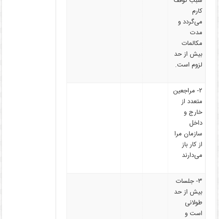
سبب توقف
کارم
می‌گردد و
مدت
مکالمات
بیش از حد
لزوم است.
۲- مراجعین
متعدد از
خارج و
داخل
سازمان مرا
از کار باز
می‌دارند
۳- جلسات
بیش از حد
طولانی
است و