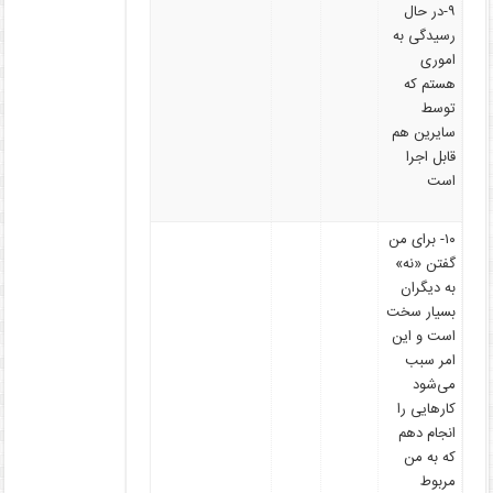
۹-در حال
رسیدگی به
اموری
هستم که
توسط
سایرین هم
قابل اجرا
است
۱۰- برای من
گفتن «نه»
به دیگران
بسیار سخت
است و این
امر سبب
می‌شود
کارهایی را
انجام دهم
که به من
مربوط