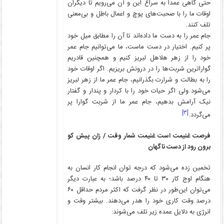
حتی گاهی عمداً به سراغ این و آن می‌رویم تا دیگران
اوقات ما را با صحبت‌های پوچ و اعمال باطل و بی‌معنی
تلف کنند.
جام عمر را به دست ما داده‌اند تا آن را مطابق میل خود
پر کنیم. اختیار در دست ماست، ما می‌توانیم جام عمر
خود را از زهر هلاهل لبریز کنیم و همچنین قادریم
گواراترین شربت‌ها را در درونش بریزیم. اگر اوقات خود
را به بطالت و شرارت بگذرانیم، جام عمر ما از زهر لبریز
می‌شود ولی اگر حیات خود را با کردار و پندار و گفتار
نیک آرامش بدهیم، جام عمر ما از شربت گوارا پر
[۳]
می‌گردد.
فرصت غنیمت است غنیمت شمار وقت / زان پیش کو
برون رود از دست ناگهان
تخمین زده می‌شود که درجه توان انجام کار انسان به
هنگام اوج کار ۳۰ تا ۴۰ درصد باشد؛ به عبارت دیگر
می‌توان این‌طور در نظر گرفت که اکثر مردم حداقل ۶۰
درصد وقت کاری خود را هدر می‌دهند. بیشتر وقت و
انرژی به دلایل عمده زیر تلف می‌شوند: