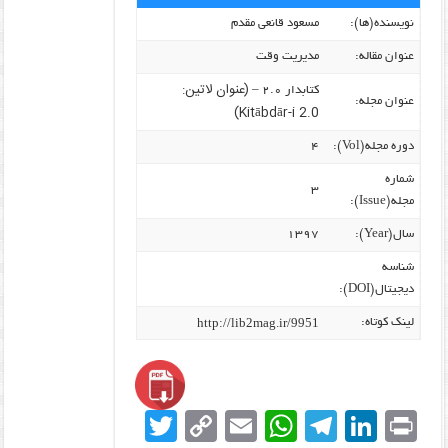
نویسنده‌(ها):
مسعود قانعی مقدم
عنوان مقاله:
مدیریت وقت
(عنوان لاتین:
کتابدار ۲.۰ –
عنوان مجله:
Kitābdār-i 2.0)
دوره مجله(Vol):
۴
شماره
۳
مجله(Issue):
سال(Year):
۱۳۹۷
شناسه
دیجیتال(DOI):
http://lib2mag.ir/9951
لینک کوتاه:
T
C
E
W
T
Li
Pr