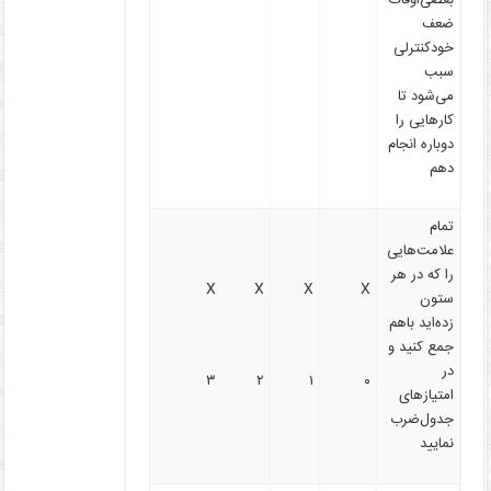
ضعف
خودکنترلی
سبب
می‌شود تا
کارهایی را
دوباره انجام
دهم
تمام
علامت‌هایی
را که در هر
X
X
X
X
ستون
زده‌اید باهم
جمع کنید و
در
۳
۲
۱
۰
امتیازهای
جدول‌ضرب
نمایید