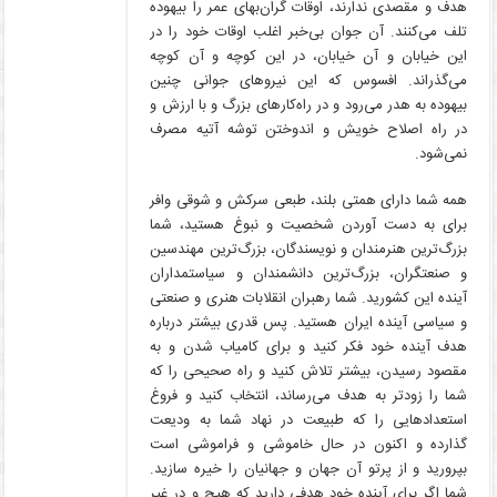
هدف و مقصدی ندارند، اوقات گران‌بهای عمر را بیهوده
تلف می‌کنند. آن جوان بی‌خبر اغلب اوقات خود را در
این خیابان و آن خیابان، در این کوچه و آن کوچه
می‌گذراند. افسوس که این نیروهای جوانی چنین
بیهوده به هدر می‌رود و در راه‌کارهای بزرگ و با ارزش و
در راه اصلاح خویش و اندوختن توشه آتیه مصرف
نمی‌شود.
همه شما دارای همتی بلند، طبعی سرکش و شوقی وافر
برای به دست آوردن شخصیت و نبوغ هستید، شما
بزرگ‌ترین هنرمندان و نویسندگان، بزرگ‌ترین مهندسین
و صنعتگران، بزرگ‌ترین دانشمندان و سیاستمداران
آینده این کشورید. شما رهبران انقلابات هنری و صنعتی
و سیاسی آینده ایران هستید. پس قدری بیشتر درباره
هدف آینده خود فکر کنید و برای کامیاب شدن و به
مقصود رسیدن، بیشتر تلاش کنید و راه صحیحی را که
شما را زودتر به هدف می‌رساند، انتخاب کنید و فروغ
استعدادهایی را که طبیعت در نهاد شما به ودیعت
گذارده و اکنون در حال خاموشی و فراموشی است
بپرورید و از پرتو آن جهان و جهانیان را خیره سازید.
شما اگر برای آینده خود هدفی دارید که هیچ و در غیر