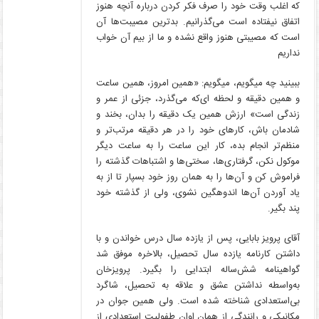
که اغلب وقت خود را صرف فکر کردن درباره آنچه هنوز
اتفاق نیفتاده است می‌گذرانیم. بدترین مصیبت‌ها آن
است که مصیبتی هنوز واقع نشده و ما از بیم آن خواب
نداریم
ببینید چه میگویم، میگویم: «همین امروز، همین ساعت
و همین دقیقه و لحظه ای‌که می‌گذرد، جزئی از عمر و
زندگی است» ارزش همین یک دقیقه را بدان، بخند و
شادمان باش، کارهای خود را در هر دقیقه مرتب‌تر و
منظم‌تر انجام بده، کار این ساعت را به ساعت دیگر
موکول نکن، گرفتاری‌ها، سختی‌ها و اشتباهات گذشته را
فراموش کن و آن‌ها را به همان روز خود بسپار تا از به
یاد آوردن آن‌ها اندوهگین نشوی، ولی از گذشته خود
پند بگیر.
آقای پرویز بابایی، پس از یازده سال درس خواندن و با
داشتن کارنامه یازده سال تحصیل، بالاخره موفق شد
گواهینامه شش‌ساله ابتدایی را بگیرد. پرویزخان
به‌واسطه نداشتن عشق و علاقه به تحصیل، شاگرد
بی‌استعدادی شناخته شده است. ولی همین جوان در
مکانیکی و رانندگی از همان اوان طفولیت استعدادی از