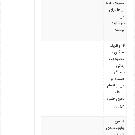
معمولاً نتایج
آن‌ها برای
من
خوشایند
نیست
۴- وظایف
سنگین با
محدودیت
زمانی
ناسازگار
هستند و
من از انجام
آن‌ها به
نحوی طفره
می‌روم
۵- من
اولویت‌بندی
ضعیفی