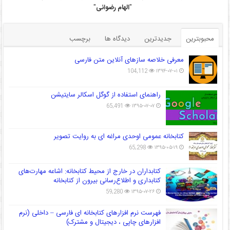
"
الهام رضوانی
"
محبوبترین
جدیدترین
دیدگاه ها
برچسب
معرفی خلاصه سازهای آنلاین متن فارسی
104,112
۱۳۹۴-۰۷-۰۱
راهنمای استفاده از گوگل اسکالر سایتیشن
65,491
۱۳۹۵-۰۷-۰۷
کتابخانه عمومی اوحدی مراغه ای به روایت تصویر
65,298
۱۳۹۵-۰۵-۱۹
کتابداران در خارج از محیط کتابخانه: اشاعه مهارت‌های
کتابداری و اطلاع‌رسانی بیرون از کتابخانه
59,280
۱۳۹۵-۰۷-۲۶
فهرست نرم افزارهای کتابخانه ای فارسی – داخلی (نرم
افزارهای چاپی ، دیجیتال و مشترک)