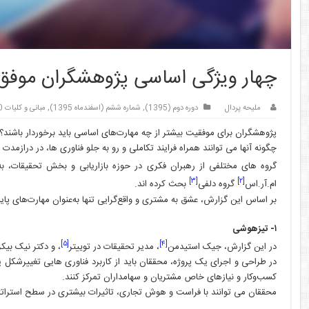
چهار ویژگی اساسی پژوهشگران موفق
ملیحه پردال
دوره دوم (1395)
,
شماره ششم (اسفندماه 1395)
,
مبانی و کلیات 2.0
پژوهشگران برای موفقیت بیشتر از چه مهارت‌های اساسی باید برخوردار باشند؟
چگونه آنها می ­توانند همراه فرایند تکاملی و رو به جلو فناوری ها، در درازمدت 
گروه­ های مختلفی از رهبران فکری در حوزه بازاریابی و بخش تحقیقات،
[۳]
[۲]
ام.آر.اس
گروه دلفی
بحث کرده­ اند.
بر اساس این گزارش، عشق به مشتری و واقع‌گرایی تنها به‌عنوان مهارت‌های پا
۱- تیزهوشی
[۵]
[۴]
در این گزارش، جیک استیدمن
، مدیر تحقیقات در توییتر
، و دکتر نیک بیکر
در طراحی و اجرای یک پروژه، محققان باید از کاربرد فناوری هایی تغییرشکل
کسب‌وکار و نیازهای خاص مشتریان و سهامداران تمرکز کنند.
محققان می توانند با فراست و هوش تجاری، تاثیرات بیشتری در سطح استراتژ