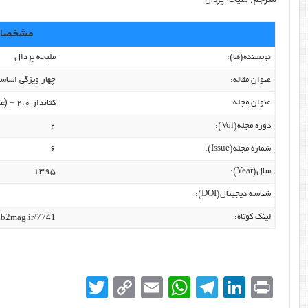
مشخصات 
نویسنده‌(ها):
ملیحه پردال
عنوان مقاله:
چهار ویژگی اسا
(عنوا
عنوان مجله:
کتابدار ۲.۰ –
دوره مجله(Vol):
۲
شماره مجله(Issue):
۶
سال(Year):
۱۳۹۵
شناسه دیجیتال(DOI):
lib2mag.ir/7741
لینک کوتاه:
T
C
E
W
T
Li
Pr