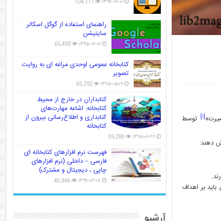
104,111
۱۳۹۴-۰۷-۰۱
راهنمای استفاده از گوگل اسکالر
سایتیشن
65,490
۱۳۹۵-۰۷-۰۷
کتابخانه عمومی اوحدی مراغه ای به روایت
تصویر
65,292
۱۳۹۵-۰۵-۱۹
کتابداران در خارج از محیط
کتابخانه: اشاعه مهارت‌های
کتابداری و اطلاع‌رسانی بیرون از
[۱]
صیرت»
توسط
کتابخانه
59,280
۱۳۹۵-۰۷-۲۶
ش دهند:
فهرست نرم افزارهای کتابخانه ای
فارسی – داخلی (نرم افزارهای
چاپی ، دیجیتال و مشترک)
ند.
46,846
۱۳۹۹-۰۳-۱۸
باید بر اهداف
آرشیو