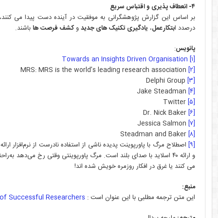
۴- انعطاف پذیری و اقتباس سریع
بر اساس این گزارش پژوهشگرانی به موفقیت در آینده دست پیدا می کنند، که
درصدد ا
بتکار عمل
،
یادگیری تکنیک­ های جدید
و
کشف فرصت­ ها
باشند.
پانویس
:
Towards an Insights Driven Organisation
[۱]
MRS: MRS is the world’s leading research association
[۲]
Delphi Group
[۳]
Jake Steadman
[۴]
Twitter
[۵]
Dr. Nick Baker
[۶]
Jessica Salmon
[۷]
Steadman and Baker
[۸]
[۹]
اصطلاح مرگ با پاورپوینت پدیده ناشی از استفاده نادرست از نرم‌افزار ارا
و ارائه ۴۰ اسلاید با صدای بلند است. مرگ پاورپوینتی وقتی رخ می‌دهد
می ­کنند یا غرق در افکار روزمره خویش شده ­اند!
منبع:
این متن ترجمه مطلبی با این عنوان است :
s of Successful Researchers
مترجم:
ملیحه پردال