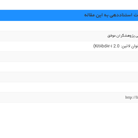
استناددهی به این مقاله
سی پژوهشگران موفق
ن لاتین: Kitābdār-i 2.0)
http://