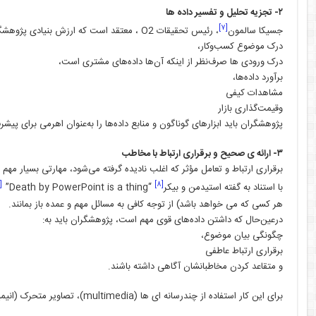
۲- تجزیه تحلیل و تفسیر داده ها
[۷]
جسیکا سالمون
، رئیس تحقیقات O2 ، معتقد است که ارزش بنیادی پژوهشگران ارائه توانایی آن­ ها است برای:
درک موضوع کسب‌وکار،
درک ورودی ­ها صرف‌نظر از اینکه آن‌ها داده‌های مشتری است،
برآورد داده‌ها،
مشاهدات کیفی
وقیمت‌گذاری بازار
پژوهشگران باید ابزارهای گوناگون و منابع داده‌ها را به‌عنوان اهرمی برای پیشر
۳- ارائه ی صحیح و برقراری ارتباط با مخاطب
برقراری ارتباط و تعامل مؤثر که اغلب نادیده گرفته می‌شود، مهارتی بسیار مهم
[۹]
[۸]
با استناد به گفته استیدمن و بیکر
“Death by PowerPoint is a thing”
و
هر کسی که می خواهد باشد) از توجه کافی به مسائل مهم و عمده باز بمانند.
درعین‌حال که داشتن داده‌های قوی مهم است، پژوهشگران باید به:
چگونگی بیان موضوع،
برقراری ارتباط عاطفی
و متقاعد کردن مخاطبانشان آگاهی داشته باشند.
برای این کار استفاده از چندرسانه ای ها (multimedia)، تصاویر متحرک (انیمیشن) و … نیز می‌تواند به انتقال پیام کمک کند.