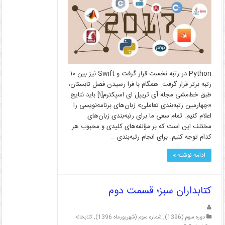
Python در رتبه نخست قرار گرفت و Swift نیز بین ۱۰
رتبه برتر قرار گرفت. همگام با فرا رسیدن فصل تابستان،
طبق خط­‌مشی مجله آی ­تریپل ای اسپکترم[۱] باید نتایج
«چهارمین رتبه­‌بندی تعاملی» زبان­‌های برنامه‌نویسی را
اعلام کنیم. تمام سعی ما برای رتبه‌­بندی زبان­‌های
مختلف این است که بر مؤلفه‌های کلیدی و محبوب هر
کدام توجه کنیم. برای انجام رتبه‌­بندی …
ادامه نوشته »
کتابداران سبز؛ قسمت دوم
دوره سوم (1396)
,
شماره سوم (شهریورماه 1396)
,
کتابخانه