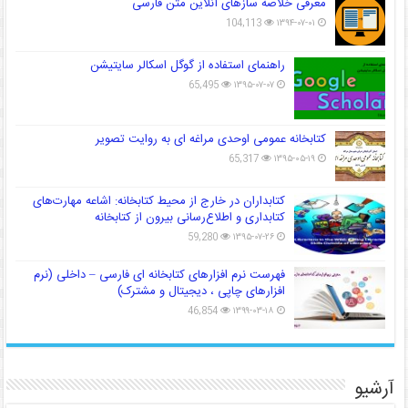
معرفی خلاصه سازهای آنلاین متن فارسی
104,113
۱۳۹۴-۰۷-۰۱
راهنمای استفاده از گوگل اسکالر سایتیشن
65,495
۱۳۹۵-۰۷-۰۷
کتابخانه عمومی اوحدی مراغه ای به روایت تصویر
65,317
۱۳۹۵-۰۵-۱۹
کتابداران در خارج از محیط کتابخانه: اشاعه مهارت‌های
کتابداری و اطلاع‌رسانی بیرون از کتابخانه
59,280
۱۳۹۵-۰۷-۲۶
فهرست نرم افزارهای کتابخانه ای فارسی – داخلی (نرم
افزارهای چاپی ، دیجیتال و مشترک)
46,854
۱۳۹۹-۰۳-۱۸
آرشیو