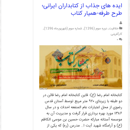
ایده های جذاب از کتابداران ایرانی؛
طرح طرفه-همیار کتاب
خلاقیت
,
دوره سوم (1396)
,
شماره سوم (شهریورماه 1396)
,
کارآفرینی
۰
کتابخانه امام رضا (ع)- قاین کتابخانه امام رضا قائن در
دو طبقه با زیربنای ۹۲۰ متر مربع توسط آستان قدس
رضوی از محل اعتبارات عام المنفعه احداث و در سال
۱۳۸۶ مورد بهره برداری قرار گرفت و مدیریت آن به
موسسه آستانه مبارکه حضرت حسین بن موسی الکاظم
(ع) و آرامگاه شهید آیت ا… مدرس (ره) که یکی از