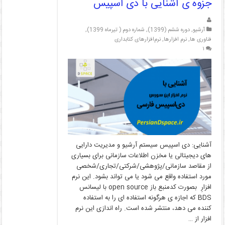
جزوه ی آشنایی با دی اسپیس
آرشیو
,
دوره ششم (1399)
,
شماره دوم ( تیرماه 1399)
,
فناوری ها
,
نرم افزارها
,
نرم‌افزارهای کتابداری
۱
آشنایی: دی اسپیس سیستم آرشیو و مدیریت دارایی
های دیجیتالی یا مخزن اطلاعات سازمانی برای بسیاری
از مقاصد سازمانی/پژوهشی/شرکتی/تجاری/شخصی
مورد استفاده واقع می شود یا می تواند بشود. این نرم
افزارِ بصورت کدمنبع باز open source با لیسانس
BDS که اجازه ی هرگونه استفاده ای را به استفاده
کننده می دهد، منتشر شده است. راه اندازی این نرم
افزار از …