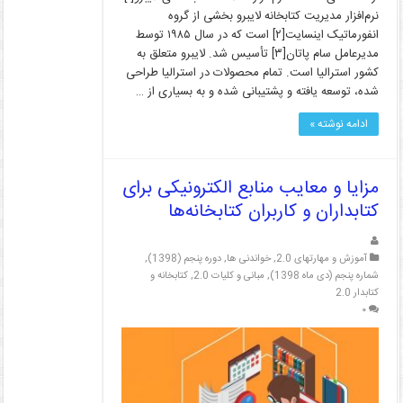
نرم‌افزار مدیریت کتابخانه لایبرو بخشی از گروه
انفورماتیک اینسایت[۲] است که در سال ۱۹۸۵ توسط
مدیرعامل سام پاتان[۳] تأسیس شد. لایبرو متعلق به
کشور استرالیا است. تمام محصولات در استرالیا طراحی
شده، توسعه یافته و پشتیبانی شده و به بسیاری از …
ادامه نوشته »
مزایا و معایب منابع الکترونیکی برای
کتابداران و کاربران کتابخانه‌ها
آموزش و مهارتهای 2.0
,
خواندنی ها
,
دوره پنجم (1398)
,
شماره پنجم (دی ماه 1398)
,
مبانی و کلیات 2.0
,
کتابخانه و
کتابدار 2.0
۰