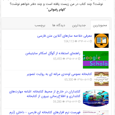
نوشت؟ چند کتاب در من زیست یافته است و چند دفتر خواهم نوشت؟
"
الهام رضوانی
"
محبوبترین
جدیدترین
دیدگاه ها
برچسب
معرفی خلاصه سازهای آنلاین متن فارسی
104,113
۱۳۹۴-۰۷-۰۱
راهنمای استفاده از گوگل اسکالر سایتیشن
65,493
۱۳۹۵-۰۷-۰۷
کتابخانه عمومی اوحدی مراغه ای به روایت تصویر
65,300
۱۳۹۵-۰۵-۱۹
کتابداران در خارج از محیط کتابخانه: اشاعه مهارت‌های
کتابداری و اطلاع‌رسانی بیرون از کتابخانه
59,280
۱۳۹۵-۰۷-۲۶
فهرست نرم افزارهای کتابخانه ای فارسی – داخلی (نرم