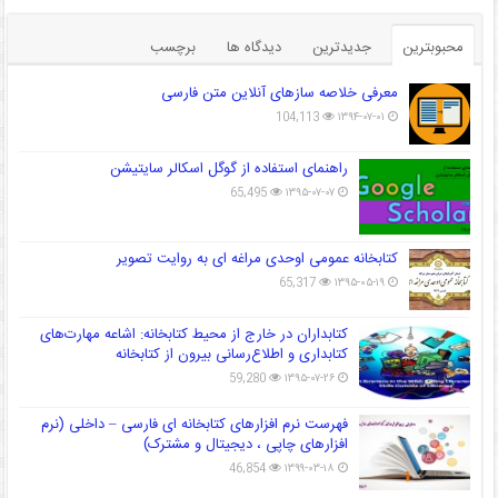
محبوبترین
جدیدترین
دیدگاه ها
برچسب
معرفی خلاصه سازهای آنلاین متن فارسی
104,113
۱۳۹۴-۰۷-۰۱
راهنمای استفاده از گوگل اسکالر سایتیشن
65,495
۱۳۹۵-۰۷-۰۷
کتابخانه عمومی اوحدی مراغه ای به روایت تصویر
65,317
۱۳۹۵-۰۵-۱۹
کتابداران در خارج از محیط کتابخانه: اشاعه مهارت‌های
کتابداری و اطلاع‌رسانی بیرون از کتابخانه
59,280
۱۳۹۵-۰۷-۲۶
فهرست نرم افزارهای کتابخانه ای فارسی – داخلی (نرم
افزارهای چاپی ، دیجیتال و مشترک)
46,854
۱۳۹۹-۰۳-۱۸