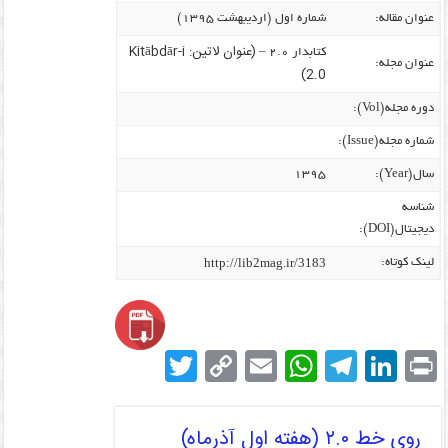
عنوان مقاله:
شماره اول (اردیبهشت ۱۳۹۵)
(عنوان لاتین: Kitābdār-i
کتابدار ۲.۰ –
عنوان مجله:
2.0)
دوره مجله(Vol):
شماره مجله(Issue):
سال(Year):
۱۳۹۵
شناسه
دیجیتال(DOI):
http://lib2mag.ir/3183
لینک کوتاه:
T
C
E
W
T
Li
Pr
w
o
m
h
el
n
in
itt
p
ai
at
e
k
t
روی خط ۲.۰ (هفته اول آذرماه)