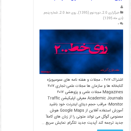
er
y
l
s
gr
e
Li
A
a
dI
خبرگزاری 2.0
,
دوره دوم (1395)
,
روی خط 2.0
,
شماره پنجم
n
p
m
n
(دی ماه 1395)
۰
k
p
اشتراک ۲۰۱۷ ، مجلات و هفته نامه های عمومیویژه
کتابخانه ها و سازمان ها مجلات علمی-تجاری ۲۰۱۷
Magazines مجلات علمی و پژوهشی ۲۰۱۷
Academic Journals معرفی اپلیکیشن Traffic
Monitor؛ مراقب حجم دیتای اینترنت خود باشید
آموزش استفاده آفلاین از Google Maps هوش
مصنوعی گوگل می تواند متونی را از زبان های کاملاً
جدید ترجمه کند آپدیت جدید تلگرام: نمایش سریع …