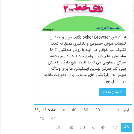
اپلیکیشن Adblocker Browser: مرور وب بدون
تبلیغات هوش مصنوعی و یادگیری عمیق به کمک
تکنیک لب خوانی می آیند با روش محققین MIT
ساختمان ها پیش از وقوع حادثه هشدار می دهند
هوش مصنوعی می‌ تواند نتیجه‌ رای دادگاه را پیش‌
بینی کند معرفی بهترین اپلیکیشن ها برای وبلاگ
نویس ها اپلیکیشن های منتخب برای مدیریت دانلود
در موبایل نور …
ادامه نوشته »
اولین «
...
20
30
40
«
صفحه 46 از 83
45
44
46
...
70
60
50
»
48
47