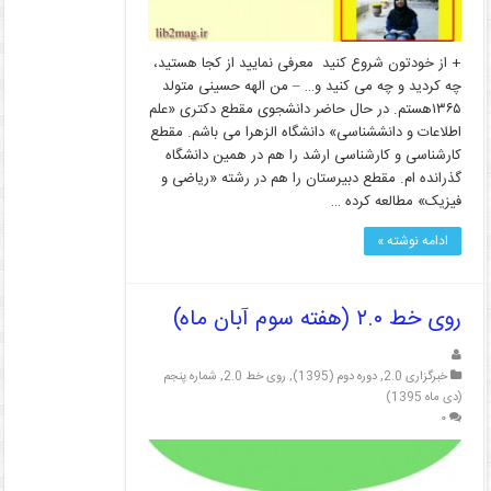
+ از خودتون شروع کنید معرفی نمایید از کجا هستید،
چه کردید و چه می کنید و… – من الهه حسینی متولد
۱۳۶۵هستم. در حال حاضر دانشجوی مقطع دکتری «علم
اطلاعات و دانش­شناسی» دانشگاه الزهرا می­ باشم. مقطع
کارشناسی و کارشناسی ارشد را هم در همین دانشگاه
گذرانده ام. مقطع دبیرستان را هم در رشته «ریاضی و
فیزیک» مطالعه کرده …
ادامه نوشته »
روی خط ۲.۰ (هفته سوم آبان ماه)
خبرگزاری 2.0
,
دوره دوم (1395)
,
روی خط 2.0
,
شماره پنجم
(دی ماه 1395)
۰